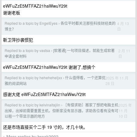
eWFuZzE5MTFAZ21haWwuY29t
谢谢老板
Replied to a topic by EngelEyes
各位平时都关注那些科技财经类的
4 月 13
›
日
博主？
靳卫萍抄袭惯犯
Replied to a topic by vastsa
[软著通] 一句项目描述，就能生成软著
2 月 11
›
日
申请全套材料
eWFuZzE5MTFAZ21haWwuY29t 谢谢了,想搞个
Replied to a topic by heheheheljxx
什么值得看，一个还算优
2025 年 11 月
›
28 日
雅的阅读网站
感谢大佬 eWFuZzE5MTFAZ21haWwuY29t
Replied to a topic by kelvinaltajiin
［有偿求助］搬家了想把电脑主机
2025 年
›
11 月
出掉，出掉前需要重置主机，但新家没有显示器，求助各位看有没有可
10 日
以租一个带显示器的地方
还是市场直接买个二手 19 寸的，才几十块。
More replies by break2002