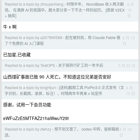
Replied to a topic by zhouyanliang
时隔半年， NocoBase 收入再次翻
6 月
›
15
倍。 在满屏 AI 的氛围中，跟大家分享一下不太一样的经历。 [感谢 V2EX
日
+ 抽奖]
牛 x 啊
Replied to a topic by q307990588
赶在被封前，用 Claude Fable 做
6 月 13
›
日
了个免费的 AI 入门课程
已加星,已收藏
Replied to a topic by TestOPS
关于我转行矿工的一年半后
5 月 23 日
›
山西煤矿事故已致 90 人死亡。不知道这位兄弟是否安好
Replied to a topic by knightjun
[送码]截图工具 PixPin3.0 正式发布（文
4 月
›
15 日
字识别，长截图，录屏，标注），时隔两年半再来 v 站宣传
感谢，试用一下会员功能
eWFuZzE5MTFAZ21haWwuY29t
Replied to a topic by dwhzy
想不到文案了， codex 中转，留邮箱就
4 月 15
›
日
送。