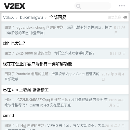
V2EX
bukefangwu
全部回复
回复总数
48
›
›
回复了 leguandexincheng 创建的主题
诚邀已婚有娃男性朋友，探讨
5 月 26
›
日
中年阶段的困惑[中登专属]
chh 也发过？
回复了 yxc246800 创建的主题
你们怎么处理老手机号的？
5 月 12 日
›
现在在营业厅客户端都有一键解绑功能
回复了 Pandroid 创建的主题
推荐歌单 Apple Store 直营店的
2019 年 3 月 4
›
日
音乐歌单
已在 am 上收藏 蟹蟹楼主
回复了 JCZ2MkKb5S8ZX9pq 创建的主题
项目进程管理 甘特图 有
2019 年 3
›
月 2 日
啥软件推荐吗？ GanttProject 实在是丑了点
xmind
回复了 titi14gj 创建的主题
VIPHD 关了么，有 V 友知道不，怎么
2019 年 3 月
›