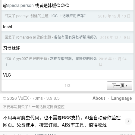
@
specialperson
或者是韩版😉😉😉
回复了 poemyo 创建的主题
iOS 上记账应用推荐？
2018 年 12 月 13 日
›
toshl
回复了 romanten 创建的主题
各位有没有穿秋裤腿毛疼的
2018 年 12 月 9 日
›
习惯就好
回复了 yyx007 创建的主题
求推荐播放器，我快找的烦死
2018 年 11 月 24
›
日
了
VLC
1/3
© 2026 V2EX · 70ms · 3.9.8.5
About
·
Language
不要再写爬虫了！一句话搞定网页监控
不用再写爬虫代码，也不需要RSS支持，AI全自动帮你监控
›
网页。免费使用，按需订阅。AI效率工具，值得收藏