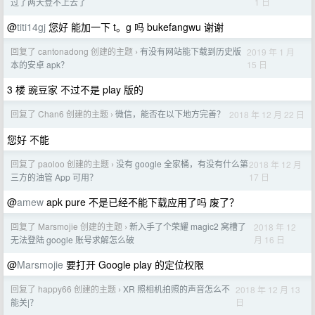
1 日
过了两天登不上去了
@
titi14gj
您好 能加一下 t。g 吗 bukefangwu 谢谢
回复了 cantonadong 创建的主题
有没有网站能下载到历史版
2019 年 1 月
›
15 日
本的安卓 apk？
3 楼 豌豆家 不过不是 play 版的
回复了 Chan6 创建的主题
微信，能否在以下地方完善？
2018 年 12 月 22 日
›
您好 不能
回复了 paoloo 创建的主题
没有 google 全家桶，有没有什么第
2018 年 12 月
›
17 日
三方的油管 App 可用？
@
amew
apk pure 不是已经不能下载应用了吗 废了？
回复了 Marsmojie 创建的主题
新入手了个荣耀 magic2 窝槽了
2018 年 12
›
月 16 日
无法登陆 google 账号求解怎么破
@
Marsmojie
要打开 Google play 的定位权限
回复了 happy66 创建的主题
XR 照相机拍照的声音怎么不
2018 年 12 月 13
›
日
能关|？