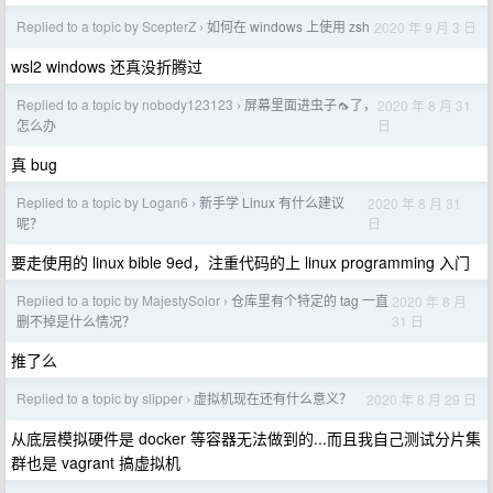
Replied to a topic by ScepterZ
如何在 windows 上使用 zsh
2020 年 9 月 3 日
›
wsl2 windows 还真没折腾过
Replied to a topic by nobody123123
屏幕里面进虫子🦟了，
2020 年 8 月 31
›
日
怎么办
真 bug
Replied to a topic by Logan6
新手学 Linux 有什么建议
2020 年 8 月 31
›
日
呢？
要走使用的 linux bible 9ed，注重代码的上 linux programming 入门
Replied to a topic by MajestySolor
仓库里有个特定的 tag 一直
2020 年 8 月
›
31 日
删不掉是什么情况？
推了么
Replied to a topic by slipper
虚拟机现在还有什么意义？
2020 年 8 月 29 日
›
从底层模拟硬件是 docker 等容器无法做到的...而且我自己测试分片集
群也是 vagrant 搞虚拟机