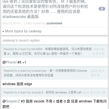
vps 收到了派拉蒙影业的警告信， bt 下载惹的祸，
请问这个检测技术是使用针对所连接用户的分析检
5
测的还是其他的方法？好奇……使用的应该是
shadowscoks 桌面版
Sep 22, 2016 • Lastly replied by
zzutmebwd
More topics by caskeep
»
caskeep's recent replies
Replied to a topic by tctc4869
有哪些模拟器游戏，可以布置场景放
2020 年
›
9 月 9 日
置 ai，围观 ai 们打架，也可以像 fps 游戏一样操作一个角色？
@
Phariel
#5 +1
Replied to a topic by huaxianyan
第一次想更换常用的 Chrome
2020 年 9
›
月 6 日
浏览器，问问大家有没有推荐的浏览器
windows 我用 edge
Replied to a topic by ScepterZ
如何在 windows 上使用 zsh
2020 年 9 月 4 日
›
@
ScepterZ
#3 我用 vscode 不用 c 或者 d 盘 目录 windows 下都有问
题吧