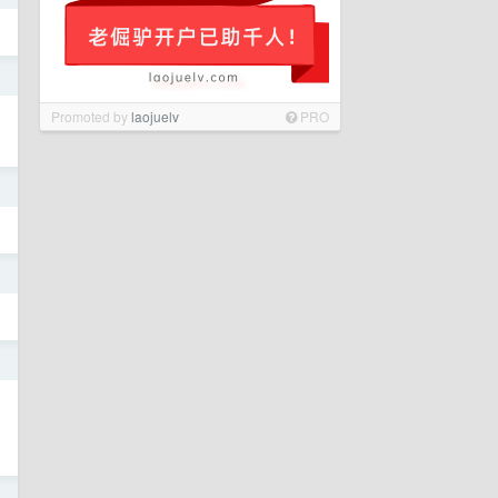
日
Promoted by
laojuelv
PRO
日
日
日
日