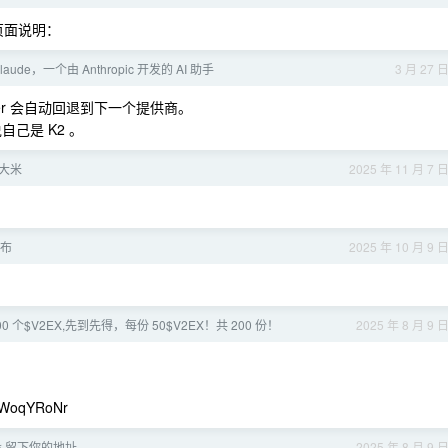
页面说明：
Claude，一个由 Anthropic 开发的 AI 助手
3 月 27 
er 会自动回退到下一个提供商。
说自己是 K2 。
常大米
2025 年 11 月 7 
发布
2025 年 10 月 9 
00 个$V2EX,先到先得，每份 50$V2EX！共 200 份！
2025 年 8 月 9 
ZWoqYRoNr
 空投 留下你的地址
2025 年 8 月 9 