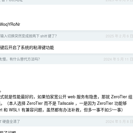
ZWoqYRoNr
英文输入切换突然变成按两下 shift 键了？
2025 年 2 月 6 
ft 键后开启了系统的粘滞键功能
nnels 太慢，有什么替代方法吗？
2024 年 5 月 11 
。
 的方式就是性能最好的，如果怕家宽公开 web 服务有隐患，那就 ZeroTier 组
选择 ZeroTier 而不是 Tailscale ，一是因为 ZeroTier 功能够
OpenWrt 和 WSL1 有兼容问题，虽然都有办法补救，但多一事不如少一事）
T 硬盘全清了
2024 年 5 月 8 
出现了问题。