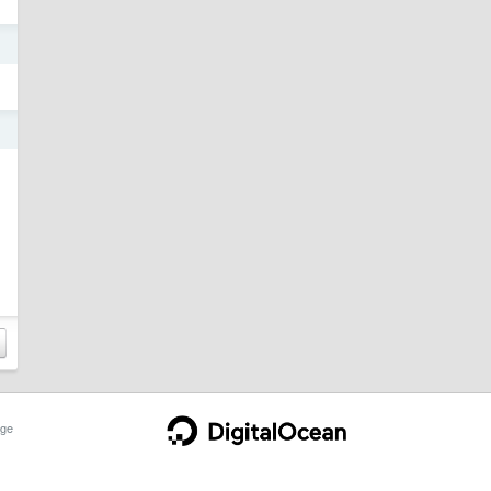
日
。
日
ge