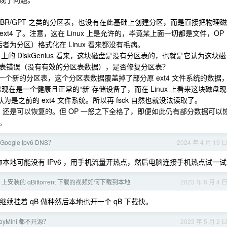
MBR/GPT 之类的分区表，也没有在此基础上创建分区，而是直接把物理磁
ext4 了。注意，这在 Linux 上是允许的，毕竟某上面一切都是文件，OP
备，后者为分区）格式化在 Linux 看来都没有毛病。
ws 上的 DiskGenius 看来，这块磁盘是没有分区表的，也就是它认为这块磁
表错误（没有有效的分区表数据），是否修复分区表？
”创建了一个新的分区表，这个分区表数据覆盖掉了部分原 ext4 文件系统的数据
来这块磁盘现在是一个健康且正常的“新”存储设备了，而在 Linux 上看来这块磁盘现
是之前的 ext4 文件系统。所以再 fsck 自然也就没法读取了。
在，还是可以恢复的。但 OP 一怒之下全格了，即便如此仍有部分数据可以
。
oogle Ipv6 DNS？
2024 年 4 月 19 
 不通说明你本地可能没有 IPv6 ，用手机流量开热点，然后电脑连接手机热点试一试
os 上安装的 qBittorrent 下载的视频如何下载到本地
2023 年 8 月 4 
器继续挂着 qB 做种然后本地也开一个 qB 下载快。
coyMini 都不开源？
2023 年 5 月 2 