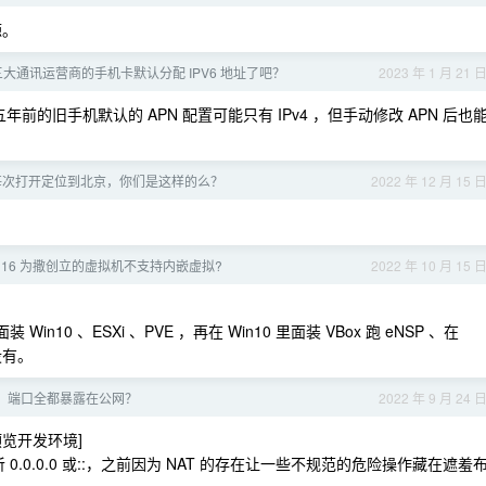
源。
，三大通讯运营商的手机卡默认分配 IPV6 地址了吧？
2023 年 1 月 21 
年前的旧手机默认的 APN 配置可能只有 IPv4 ，但手动修改 APN 后也
端每次打开定位到北京，你们是这样的么？
2022 年 12 月 15 
。
ation 16 为撒创立的虚拟机不支持内嵌虚拟?
2022 年 10 月 15 
里面装 Win10 、ESXi 、PVE ，再在 Win10 里面装 VBox 跑 eNSP 、在
题没有。
问题，端口全都暴露在公网？
2022 年 9 月 24 
览开发环境]
0.0.0.0 或::，之前因为 NAT 的存在让一些不规范的危险操作藏在遮羞