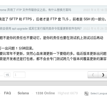
hrome 弃用了 FTP 文件传输协议之后，有什么替换方案吗
2022 年 8 月 18 
混了 SFTP 和 FTPS ，后者才是 FTP 套 TLS ，前者是 SSH 的一部分
 系统会使用 apt upgrade 或其它发行版同类命令批量更新软件包吗？
2022 年 6 月 26 
题不是你的责任也不要动它，是你的责任也要在测试机上测试过后再动
万一出问题 1 分钟回滚。
要比常年不更新，突然心血来潮更新一下要稳的多。临近版本更新出问题
管是开发者还是打包者，都不会去专门测试跨几个版本间覆盖更新的兼容
...
15
❮
❯
·
FAQ
·
Solana
·
1338 Online
Highest 6679
·
Select Langua