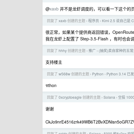
@
xaxb
并不是龙虾调度的，可以看一下这个的
回复了
xaxb
创建的主题
程序员
Kimi 2.5 说自己是 
›
›
很正常，如果某个提供商返回错误，OpenRout
我在龙虾上配置了 Step-3.5-Flash ，有时也会
回复了
hhhy
创建的主题
推广
(抽奖)卖自家种的五
›
›
支持楼主
回复了
w568w
创建的主题
Python
Python 3.14 已
›
›
πthon
回复了
0xcryptoeagle
创建的主题
Solana
空投 100
›
›
谢谢
CkJo9nrE4516zrk49WB6T2BvXDNisn5oGR7
回复了
gzldc
创建的主题
Solana
5000 枚$v2ex