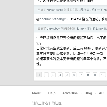
下，现在只不过是把遮羞布扯掉了而已
回复了
susu200213
创建的主题
程序员
想问一下 c
›
›
@
documentzhangx66
19# 24 楼说的没错，你搞
回复了
dfgxcvbcv
创建的主题
Linux
你们的 Linux
›
›
生产环境当然是只要没出问题就不动它，出了问
它。
日常环境有空就全更新，反正有 btrfs ，更新完
其实日常使用经常更新，比如一个月更新一次，
的概率要比跨版本更新出问题的概率小得多，不
性。
1
2
3
4
5
6
7
8
9
10
About
·
Help
·
Advertise
·
Blog
·
API
创意工作者们的社区