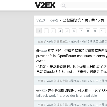
V2EX
cev2
全部回复第 1 页 / 共 15 页
›
›
1
2
3
4
5
6
7
8
9
10
回复了
xaxb
创建的主题
程序员
Kimi 2.5 说自己是 
›
›
@
xaxb
确实很迷，但模型超限和提供商错误两码事，注
provider fails, OpenRouter continues to serve y
cost. ”
也肯定不是龙虾调度的，因为龙虾里只配置了这一个模型。
己是 Claude 3.5 Sonnet ，很奇怪，可能是 
回复了
xaxb
创建的主题
程序员
Kimi 2.5 说自己是 
›
›
@
xaxb
并不是龙虾调度的，可以看一下这个 Open
fallback-work-if-a-provider-is-unavailable
回复了
xaxb
创建的主题
程序员
Kimi 2.5 说自己是 
›
›