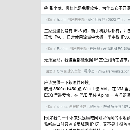
@ 张小龙，微信也是免费软件，为什么它不开
回复了
hzqim
创建的主题
宽带症候群
2023 年了
›
›
三家没遇到没有 IPv6 的，新手机默认都有，四五
正常 IPv6 ，日常使用流量中大概一半走得 IPv6.
回复了
Radom
创建的主题
程序员
高德地图 PC 
›
›
无法复现，我这里都能根据 IP 定位到所在城市
回复了
Cify
创建的主题
程序员
Vmware workst
›
›
应该提供一下软硬件环境。
我用 3500x+b450 跑 Win11 装 VM ，在 VM 
ESXi 里装爱快、在 PVE 里装 Alpine 一点问
回复了
shellus
创建的主题
程序员
IPV6 安全性
›
›
[例如我们一个本来只是局域网可以访问的本地预
监听端口时只监听局域网 IP 呀，又不是非得监听 