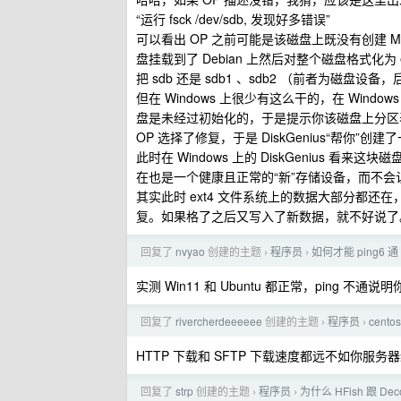
“运行 fsck /dev/sdb, 发现好多错误”
可以看出 OP 之前可能是该磁盘上既没有创建 
盘挂载到了 Debian 上然后对整个磁盘格式化为 
把 sdb 还是 sdb1 、sdb2 （前者为磁盘设
但在 Windows 上很少有这么干的，在 Windo
盘是未经过初始化的，于是提示你该磁盘上分区
OP 选择了修复，于是 DiskGenius“帮你
此时在 Windows 上的 DiskGenius 看
在也是一个健康且正常的“新”存储设备，而不会认为
其实此时 ext4 文件系统上的数据大部分都还
复。如果格了之后又写入了新数据，就不好说了
回复了
nvyao
创建的主题
程序员
如何才能 ping6 通 G
›
›
实测 Win11 和 Ubuntu 都正常，ping
回复了
rivercherdeeeeee
创建的主题
程序员
cent
›
›
HTTP 下载和 SFTP 下载速度都远不如你服务
回复了
strp
创建的主题
程序员
为什么 HFish 跟 De
›
›