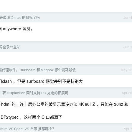
 3 是最适合 mac 的鼠标了吗
Jun 
nywhere 蓝牙。
验证码登录公益站
Jun 
d 端代理软件， surfboard 和 singbox 哪个能耗最低
May 1
Flclash ，但是 surfboard 感觉差别不是特别大
 转 DisplayPort 同时支持 PD 充电的拓展坞
Apr 2
mi 的。连上后办公室的破显示器没办法 4K 60HZ ，只能在 30hz 和
typec ，这样两个 C 口都满了
erbird VS Spark VS 自带 推荐哪个？
Apr 