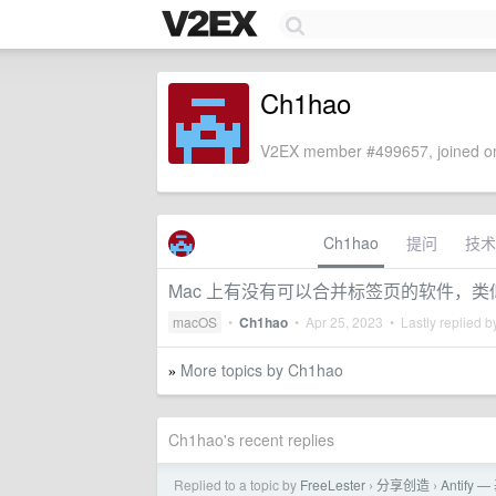
Ch1hao
V2EX member #499657, joined on
Ch1hao
提问
技术
Mac 上有没有可以合并标签页的软件，类似 Sta
macOS
•
Ch1hao
•
Apr 25, 2023
• Lastly replied 
More topics by Ch1hao
»
Ch1hao's recent replies
Replied to a topic by
FreeLester
分享创造
Antif
›
›