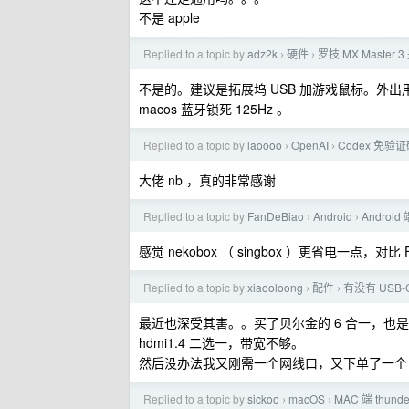
不是 apple
Replied to a topic by
adz2k
硬件
罗技 MX Master
›
›
不是的。建议是拓展坞 USB 加游戏鼠标。外出用 a
macos 蓝牙锁死 125Hz 。
Replied to a topic by
laoooo
OpenAI
Codex 免
›
›
大佬 nb ，真的非常感谢
Replied to a topic by
FanDeBiao
Android
Androi
›
›
感觉 nekobox （ singbox ）更省电一点，对比 
Replied to a topic by
xiaooloong
配件
有没有 USB-C
›
›
最近也深受其害。。买了贝尔金的 6 合一，也是 hd
hdmi1.4 二选一，带宽不够。
然后没办法我又刚需一个网线口，又下单了一个 DP2
Replied to a topic by
sickoo
macOS
MAC 端 thund
›
›