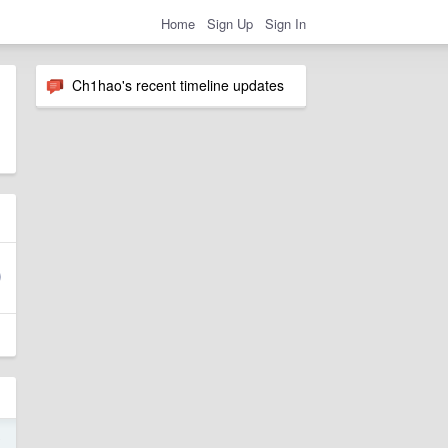
Home
Sign Up
Sign In
Ch1hao's recent timeline updates
o