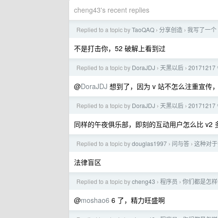
cheng43's recent replies
Replied to a topic by
TaoQAQ
分享创造
我写了一个
›
›
不是打击你，52 破解上看到过
Replied to a topic by
DoraJDJ
天黑以后
2017121
›
›
@
DoraJDJ
想到了，因为 v 站不怎么注重宣传
Replied to a topic by
DoraJDJ
天黑以后
2017121
›
›
同样的午夜俱乐部，即刻的互动用户怎么比 v2 
Replied to a topic by
douglas1997
问与答
这种对于
›
›
法律盲区
Replied to a topic by
cheng43
程序员
你们都是怎样
›
›
@
moshao6
6 了，精力旺盛啊