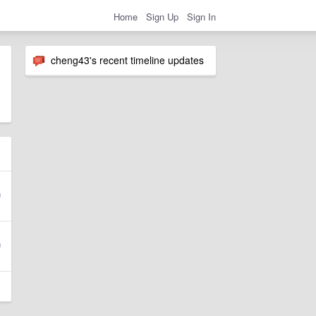
Home
Sign Up
Sign In
cheng43's recent timeline updates