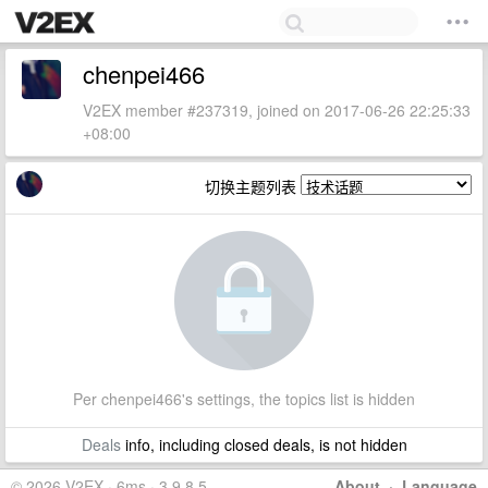
chenpei466
V2EX member #237319, joined on 2017-06-26 22:25:33
+08:00
切换主题列表
Per chenpei466's settings, the topics list is hidden
Deals
info, including closed deals, is not hidden
© 2026 V2EX · 6ms · 3.9.8.5
About
·
Language