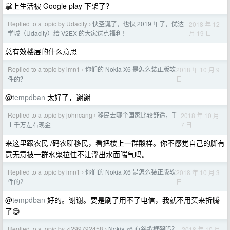
掌上生活被 Google play 下架了？
Replied to a topic by Udacity
快圣诞了，也快 2019 年了，优达
2018 年 12
›
月 19 日
学城（Udacity）给 V2EX 的大家送点福利！
总有效楼层的什么意思
Replied to a topic by imn1
你们的 Nokia X6 是怎么装正版软
2018 年 10 月 9
›
日
件的？
@
tempdban
太好了，谢谢
Replied to a topic by johncang
移民去哪个国家比较舒适，手
2018 年 10 月
›
7 日
上千万左右现金
来这里跟农民 /码农聊移民，看把楼上一群酸样。你不感觉自己的脚有
意无意被一群水鬼拉住不让浮出水面喘气吗。
Replied to a topic by imn1
你们的 Nokia X6 是怎么装正版软
2018 年 10 月 3
›
日
件的？
@
tempdban
好的。谢谢。要是刷了用不了电信，我就不用买来折腾
了😅
Replied to a topic by zj299792458
Nokia x6 有谷歌框架吗？
2018 年 10 月
›