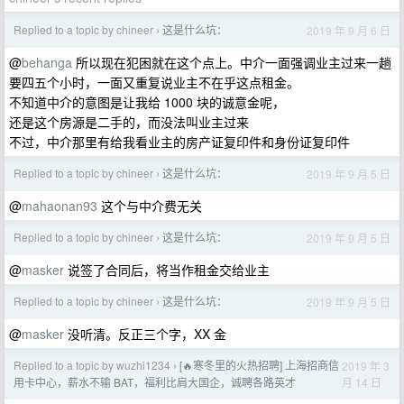
Replied to a topic by chineer
这是什么坑：
2019 年 9 月 6 日
›
@
behanga
所以现在犯困就在这个点上。中介一面强调业主过来一趟
要四五个小时，一面又重复说业主不在乎这点租金。
不知道中介的意图是让我给 1000 块的诚意金呢，
还是这个房源是二手的，而没法叫业主过来
不过，中介那里有给我看业主的房产证复印件和身份证复印件
Replied to a topic by chineer
这是什么坑：
2019 年 9 月 5 日
›
@
mahaonan93
这个与中介费无关
Replied to a topic by chineer
这是什么坑：
2019 年 9 月 5 日
›
@
masker
说签了合同后，将当作租金交给业主
Replied to a topic by chineer
这是什么坑：
2019 年 9 月 5 日
›
@
masker
没听清。反正三个字，XX 金
Replied to a topic by wuzhi1234
[🔥寒冬里的火热招聘] 上海招商信
2019 年 3
›
月 14 日
用卡中心，薪水不输 BAT，福利比肩大国企，诚聘各路英才