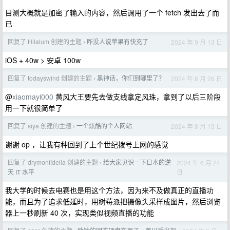
目测大概就是加密了输入的内容，然后调用了一个 fetch 发出去了而
已
回复了 Hilalum 创建的主题
咋没人说苹果有快充了
2024 年 9 月 13 日
›
iOS + 40w > 安卓 100w
回复了 todayswind 创建的主题
黑神话，你们到哪里了？
2024 年 8 月 26 日
›
@
xiaomayi000
黄风大王要先去做支线拿定风珠，拿到了以后三阶段
用一下就很简单了
回复了 siya 创建的主题
一个炫酷的个人网站
2024 年 8 月 13 日
›
谢谢 op ，让我有种回到了上个世纪拨号上网的感觉
回复了 drymonfidelia 创建的主题
给大家见识一下日本的逆
2024 年 6 月 24
›
日
天 IT 水平
我大学的时候去电赛也是用这个方法，因为来不及做真正的直播功
能，而且为了追求低延时，用树莓派把摄像头采样成图片，然后浏览
器上一秒刷新 40 次，实现类似视频直播的功能