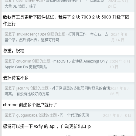
回复了 oser 创建的主题
致钛的固态硬盘在用了一年以后出现
2024 年 6 月
›
24 日
大量 0E 错误，挂了
致钛有工具更新下固件试试，我买了 2 块 7000 2 块 5000 升级了固
件还行
回复了 shuxiaoseng1024 创建的主题
打算再工作一年左右，去
2024 年 6
›
月 14 日
留个学，然后润出去，这样可行吗
尊重，祝福
回复了 chuck1in 创建的主题
macOS 15 史诗级 Amazing! Only
2024 年 6 月
›
10 日
Apple Can Do 更新预测贴
去掉诗差不多
回复了 jack778 创建的主题
对于浏览器的多账号同时登录的会话
2024 年 5 月
›
26 日
隔离， 有没有比较好的方案
chrome 创建多个账户就行了
回复了 guoguobaba 创建的主题
问一个代理的实现
2024 年 5 月 8 日
›
感觉可以接一下 v2fly 的 api ，自动更新出口 ip