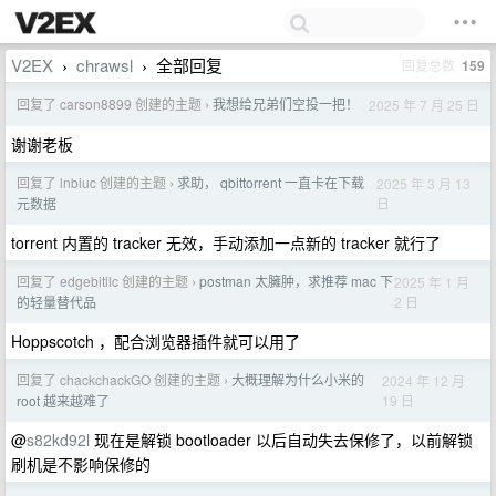
V2EX
chrawsl
全部回复
回复总数
159
›
›
回复了 carson8899 创建的主题
我想给兄弟们空投一把！
2025 年 7 月 25 日
›
谢谢老板
回复了 lnbiuc 创建的主题
求助， qbittorrent 一直卡在下载
2025 年 3 月 13
›
日
元数据
torrent 内置的 tracker 无效，手动添加一点新的 tracker 就行了
回复了 edgebitllc 创建的主题
postman 太臃肿，求推荐 mac 下
2025 年 1 月
›
2 日
的轻量替代品
Hoppscotch ，配合浏览器插件就可以用了
回复了 chackchackGO 创建的主题
大概理解为什么小米的
2024 年 12 月
›
19 日
root 越来越难了
@
s82kd92l
现在是解锁 bootloader 以后自动失去保修了，以前解锁
刷机是不影响保修的