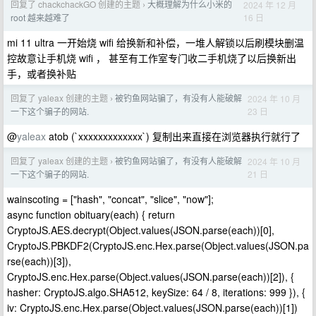
回复了 chackchackGO 创建的主题
大概理解为什么小米的
2024 年 12 月
›
16 日
root 越来越难了
mi 11 ultra 一开始烧 wifi 给换新和补偿，一堆人解锁以后刷模块删温
控故意让手机烧 wifi ， 甚至有工作室专门收二手机烧了以后换新出
手，或者换补贴
回复了 yaleax 创建的主题
被钓鱼网站骗了，有没有人能破解
2024 年 10 月
›
23 日
一下这个骗子的网站.
@
yaleax
atob (`xxxxxxxxxxxxx`) 复制出来直接在浏览器执行就行了
回复了 yaleax 创建的主题
被钓鱼网站骗了，有没有人能破解
2024 年 10 月
›
21 日
一下这个骗子的网站.
wainscoting = ["hash", "concat", "slice", "now"];
async function obituary(each) { return
CryptoJS.AES.decrypt(Object.values(JSON.parse(each))[0],
CryptoJS.PBKDF2(CryptoJS.enc.Hex.parse(Object.values(JSON.pa
rse(each))[3]),
CryptoJS.enc.Hex.parse(Object.values(JSON.parse(each))[2]), {
hasher: CryptoJS.algo.SHA512, keySize: 64 / 8, iterations: 999 }), {
iv: CryptoJS.enc.Hex.parse(Object.values(JSON.parse(each))[1])