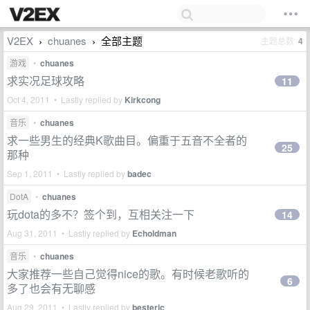
V2EX
chuanes
全部主题
主题总数
4
›
›
游戏
•
chuanes
求实况足球攻略
11
Oct 4, 2011 • Lastly replied by
Kirkcong
音乐
•
chuanes
求一些男生的经典K歌曲目。偏重于五音不全者的
25
那种
Sep 1, 2011 • Lastly replied by
badec
DotA
•
chuanes
玩dota的多不？签个到，互相关注一下
14
Aug 31, 2011 • Lastly replied by
Echoldman
音乐
•
chuanes
大家推荐一些自己觉得nice的歌。有时候老歌听的
6
多了也会有无聊感
Aug 29, 2011 • Lastly replied by
besteric