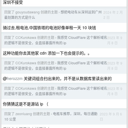
深圳不接受
回复了 gouyoudawang 创建的主题
想把电动车从深圳运到广州
2024 年 2 月
›
2 日
最划算的方式是什么
骑过去,租电池,中国铁塔的电池好像单租一天 10 块钱
回复了 CCKurokawa 创建的主题
我感觉 CloudFlare 这个解析域名
2023 年 9
›
月 8 日
的逻辑不是很安全，会直接暴露所有的 ip
这种功能你去其他家 cdn 添加一下也会提示的。。
回复了 CCKurokawa 创建的主题
我感觉 CloudFlare 这个解析域名
2023 年 9
›
月 8 日
的逻辑不是很安全，会直接暴露所有的 ip
@
herozzm
关键词组合扫出来的，并不是从数据库里读出来的
回复了 CCKurokawa 创建的主题
我感觉 CloudFlare 这个解析域名
2023 年 9
›
月 8 日
的逻辑不是很安全，会直接暴露所有的 ip
你猜猜这是不是源站 ip （
回复了 zeonluang 创建的主题
电瓶车推荐，深圳，每日通勤
2023 年 9 月 6
›
日
10 公里