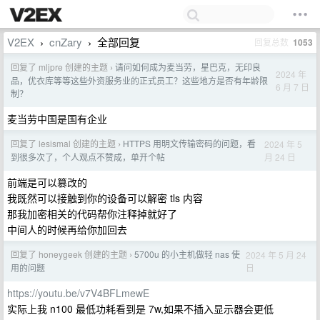
V2EX
cnZary
全部回复
回复总数
1053
›
›
回复了 mljpre 创建的主题
请问如何成为麦当劳，星巴克，无印良
›
2024 年
品，优衣库等等这些外资服务业的正式员工？这些地方是否有年龄限
6 月 7 日
制？
麦当劳中国是国有企业
回复了 lesismal 创建的主题
HTTPS 用明文传输密码的问题，看
2024 年 5
›
月 24 日
到很多次了，个人观点不赞成，单开个帖
前端是可以篡改的
我既然可以接触到你的设备可以解密 tls 内容
那我加密相关的代码帮你注释掉就好了
中间人的时候再给你加回去
回复了 honeygeek 创建的主题
5700u 的小主机做轻 nas 使
2024 年 5 月 24
›
日
用的问题
https://youtu.be/v7V4BFLmewE
实际上我 n100 最低功耗看到是 7w,如果不插入显示器会更低