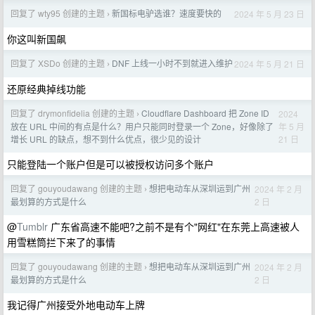
回复了 wty95 创建的主题
新国标电驴选谁？速度要快的
2024 年 5 月 23 日
›
你这叫新国飙
回复了 XSDo 创建的主题
DNF 上线一小时不到就进入维护
2024 年 5 月 21 日
›
还原经典掉线功能
回复了 drymonfidelia 创建的主题
Cloudflare Dashboard 把 Zone ID
2024
›
年 5 月
放在 URL 中间的有点是什么？用户只能同时登录一个 Zone，好像除了
21 日
增长 URL 的缺点，想不到什么优点，很少见的设计
只能登陆一个账户但是可以被授权访问多个账户
回复了 gouyoudawang 创建的主题
想把电动车从深圳运到广州
2024 年 2 月
›
2 日
最划算的方式是什么
@
Tumblr
广东省高速不能吧?之前不是有个"网红"在东莞上高速被人
用雪糕筒拦下来了的事情
回复了 gouyoudawang 创建的主题
想把电动车从深圳运到广州
2024 年 2 月
›
2 日
最划算的方式是什么
我记得广州接受外地电动车上牌