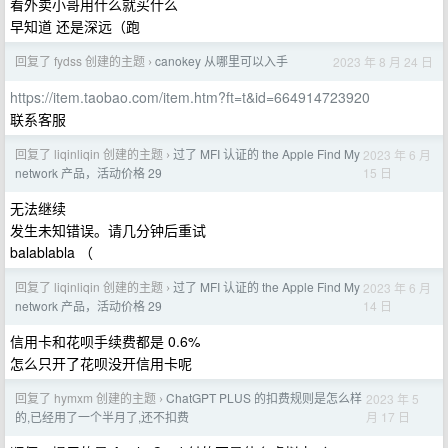
看外卖小哥用什么就买什么
早知道 还是深远（跑
回复了 fydss 创建的主题
canokey 从哪里可以入手
2023 年 8 月 24 日
›
https://item.taobao.com/item.htm?ft=t&id=664914723920
联系客服
回复了 liqinliqin 创建的主题
过了 MFI 认证的 the Apple Find My
2023 年 6 月
›
15 日
network 产品，活动价格 29
无法继续
发生未知错误。请几分钟后重试
balablabla （
回复了 liqinliqin 创建的主题
过了 MFI 认证的 the Apple Find My
2023 年 6 月
›
14 日
network 产品，活动价格 29
信用卡和花呗手续费都是 0.6%
怎么只开了花呗没开信用卡呢
回复了 hymxm 创建的主题
ChatGPT PLUS 的扣费规则是怎么样
2023 年 5
›
月 17 日
的,已经用了一个半月了,还不扣费