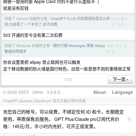
顺便一提用的是 Apple Card 付的不是什么虚拟卡（
就是没有扣钱
回复了 hymxm 创建的主题
ChatGPT PLUS 的扣费规则是怎么样
2023 年 5
›
月 16 日
的,已经用了一个半月了,还不扣费
323 开通的至今没有第二次扣费
回复了 Shosuke 创建的主题
關於打開 Messages 彈窗 Alipay
2023 年 2 月
›
13 日
數據訪問請求
你去设置里把 alipay 禁止联网也可以触发
这个移动数据的防火墙是国行特色，出现一些意想不到的事情很正常
1/53
© 2026 V2EX · 29ms · 3.9.8.5
About
·
Language
ChatGPT plus/pro,Claude pro 官方正版订阅代充值
充您自己的帐号，可以续费，不绑定任何 ID 和卡，长期稳定
›
使用，带质保售后服务。 GPT Plus/Claude pro订阅代充价
格：145元/月，半小时内充好，可开正规发票。