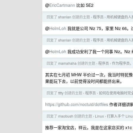
@
EricCartmann
比如 SE2
回复了
shanlan
创建的主题
程序员
用机械键盘的人
›
›
@
HolmLoh
我就是公司 Niz 75，家里 Niz 
回复了
shanlan
创建的主题
程序员
用机械键盘的人
›
›
@
HolmLoh
我成功安利了我一个同事 Niz。Ni
回复了
mamahaha
创建的主题
程序员
作为程序员，
›
›
其实在七月初 MHW 半价过一次，我当时特
果能玩下去，以前觉得没时间都能挤出来。
回复了
tttty
创建的主题
程序员
如何在使用电脑时完
›
›
https://github.com/noctuid/dotfiles
作者详细讲
回复了
maobush
创建的主题
Linux
打算入手个 Linu
›
›
推荐一家淘宝店，祥云。我是在这家店买的 x1c