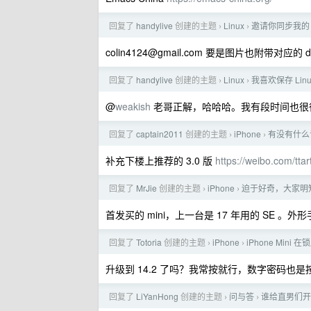
回复了
handylive
创建的主题
Linux
邀请你同步我的 L
›
›
colin4124@gmail.com
要是图片也附带对应的 dot
回复了
handylive
创建的主题
Linux
我喜欢保存 Lin
›
›
@
weakish
老哥正解，哈哈哈。我有段时间也很
回复了
captain2011
创建的主题
iPhone
有没有什么专
›
›
补充下楼上推荐的 3.0 版
https://weibo.com/tt
回复了
MrJie
创建的主题
iPhone
迫于好奇，大家明
›
›
首发买的 mini，上一台是 17 年用的 SE
回复了
Totoria
创建的主题
iPhone
iPhone Min
›
›
升级到 14.2 了吗？我常按就行，数字密码也是
回复了
LiYanHong
创建的主题
问与答
谁给直男们开
›
›