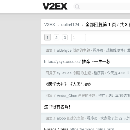
V2EX
colin4124
全部回复第 1 页 / 共 3
›
›
1
2
3
回复了
aldehyde
创建的主题
程序员
想接触硬件开
›
›
https://ysyx.oscc.cc/
推荐下一生一芯
回复了
flyFatSeal
创建的主题
程序员
今天是 4.2
›
›
《医学大神》《人类与病》
回复了
Andor_Chen
创建的主题
推广
送几本“通透”的
›
›
这书很有名啊！
回复了
aloop
创建的主题
程序员
大家除了逛 v2 
›
›
Emacs China
https://emacs-china.org/