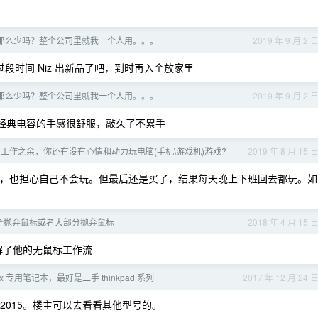
那么少吗？整个公司里就我一个人用。。。
2019 年 9 月 2 
66。过段时间 Niz 出新品了吧，到时再入个放家里
那么少吗？整个公司里就我一个人用。。。
2019 年 9 月 2 
z 经典电容的手感很舒服，敲久了不累手
工作之余，你还有没有心情和动力玩电脑(手机\游戏机)游戏?
2019 年 8 月 15 
犹豫，也担心自己不会玩。但最后还是买了，结果每天晚上下班回去都玩。如
全抛弃鼠标或者大部分抛弃鼠标
2018 年 4 月 15 
解了他的无鼠标工作流
x 专用笔记本，最好是二手 thinkpad 系列
2017 年 12 月 24 
 2015。楼主可以去看看其他型号的。