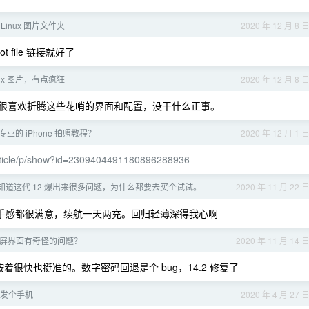
inux 图片文件夹
2020 年 12 月 8 
 file 链接就好了
ux 图片，有点疯狂
2020 年 12 月 8 
很喜欢折腾这些花哨的界面和配置，没干什么正事。
业的 iPhone 拍照教程？
2020 年 12 月 1 
article/p/show?id=2309404491180896288936
知道这代 12 爆出来很多问题，为什么都要去买个试试。
2020 年 11 月 22 
 。外形手感都很满意，续航一天两充。回归轻薄深得我心啊
i 在锁屏界面有奇怪的问题？
2020 年 11 月 14 
按着很快也挺准的。数字密码回退是个 bug，14.2 修复了
发个手机
2020 年 4 月 27 