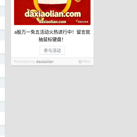
日
a股万一免五活动火热进行中！留言就
日
抽鼠标键盘！
参与活动
日
Promoted by
daxiaolian
PRO
日
日
日