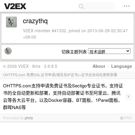
crazythq
V2EX member #41332, joined on 2013-06-28 02:30:47
+08:00
切换主题列表
© 2026 V2EX · 8ms · 3.9.8.5
About
·
Language
OHTTPS.com-免费SSL证书申请(域名及IP证书)+证书全自动化更新部署
OHTTPS.com支持申请免费证书及Sectigo专业证书，支持证
书的全自动更新和部署，支持自动部署证书至阿里云、腾讯
›
云等各大云平台，以及Docker容器、BT面板、1Panel面板、
群晖NAS等
Promoted by
phris
PRO