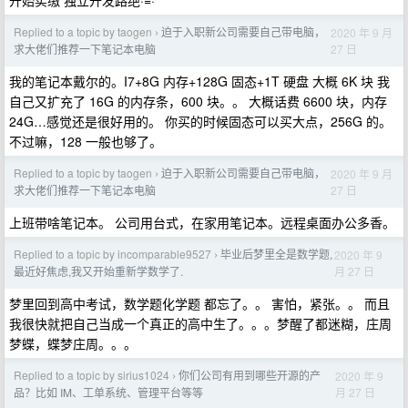
开始实缴 独立开发路绝·=·
Replied to a topic by taogen
迫于入职新公司需要自己带电脑，
2020 年 9 月
›
27 日
求大佬们推荐一下笔记本电脑
我的笔记本戴尔的。I7+8G 内存+128G 固态+1T 硬盘 大概 6K 块 我
自己又扩充了 16G 的内存条，600 块。。 大概话费 6600 块，内存
24G…感觉还是很好用的。 你买的时候固态可以买大点，256G 的。
不过嘛，128 一般也够了。
Replied to a topic by taogen
迫于入职新公司需要自己带电脑，
2020 年 9 月
›
27 日
求大佬们推荐一下笔记本电脑
上班带啥笔记本。 公司用台式，在家用笔记本。远程桌面办公多香。
Replied to a topic by incomparable9527
毕业后梦里全是数学题,
2020 年 9
›
月 27 日
最近好焦虑,我又开始重新学数学了.
梦里回到高中考试，数学题化学题 都忘了。。 害怕，紧张。。 而且
我很快就把自己当成一个真正的高中生了。。。梦醒了都迷糊，庄周
梦蝶，蝶梦庄周。。。
Replied to a topic by sirius1024
你们公司有用到哪些开源的产
2020 年 9
›
月 27 日
品？比如 IM、工单系统、管理平台等等