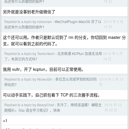
15 日
后还有什么防撤回的插件?
另外就是没事别老升级微信了
Replied to a topic by rolexman
WeChatPlugin-MacOS 凉了以
2019 年 5 月
›
15 日
后还有什么防撤回的插件?
这个还可以用。作者只是默认切到了 rm 的分支，你切回到 master 分
支，就可以看到之前的代码了。
Replied to a topic by Taofuntech
北京联通 KCPtun 加速无法用
2019 年 5 月
›
14 日
了，有其它的方式吗？
我用 vultr，开了 kcptun，目前可以正常使用。
Replied to a topic by WuwuGin
各位怎么完成学到的知识的
2019 年 3 月 15
›
日
转化的？
可以动手实践下，自己抓包看下 TCP 的三次握手流程。
Replied to a topic by BearyChat
天冷了，继续送温暖！编程主
2018 年 10
›
月 30 日
题帽衫+《Go 语言学习笔记》，快来
+1