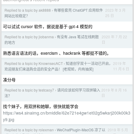
Replied to a topic by ak8888
有哪些套壳 ChatGPT 应用软件
2023 年 3 月
›
25 日
网站比较稳定？
可以试试 cursor 软件，据说是基于 gpt-4 模型的
Replied to a topic by jiobanma
有没有 Java 笔试在线刷题
2020 年 7 月 22
›
日
的地方
熟悉语言语法的话，exercism 、hackrank 等都挺不错的。
Replied to a topic by KnownsecACT
知道创宇双十一活动已开启，
2019 年
›
11 月 6 日
欢迎朋友们来选购合适的安全产品！ [老规矩，内有抽奖]
凑分母
Replied to a topic by testcaoy7
请问应该如何学习双拼输入
2019 年 8 月 16
›
日
法？
找个妹子，用双拼和她聊，很快就能学会
https://ws4.sinaimg.cn/bmiddle/62e721e4gw1et02g5wksrj200k00k3
y9.jpg
Replied to a topic by rolexman
WeChatPlugin-MacOS 凉了以
2019 年 5 月
›