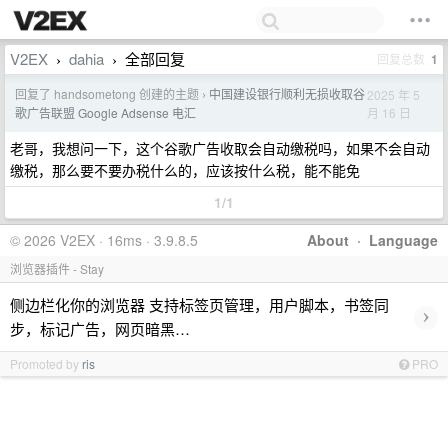
V2EX
dahia
全部回复
回复总数
1
›
›
回复了 handsometong 创建的主题
中国建设银行顺利无损收取谷
2025 年 5
›
月 16 日
歌广告联盟 Google Adsense 电汇
老哥，我想问一下，这个谷歌广告收取会自动缴税吗，如果不会自动
缴税，那么要不要办税什么的，应该按什么税，能不能免
1/1
© 2026 V2EX · 16ms · 3.9.8.5
About
·
Language
浏览器插件 - Stay
侧边栏化你的浏览器 支持标签页管理，用户脚本，书签同
›
步，标记广告，网页暗黑…
Promoted by
ris
PRO