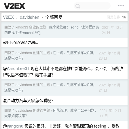
V2EX
davidshen
全部回复
回复总数
16
›
›
回复了 kmdd33 创建的主题
组个微信群： echo ("上海程序员
2021 年 12 月
›
24 日
内推找工作 wechat 群");
c2hlbl9kYV93ZWk=
回复了 davidshen 创建的主题
在上海，到底买油车+沪牌，
2021 年 12 月
›
23 日
还是电动车？
@
AaronLee01
现在大城市不是都在推广新能源么，会不会上海的沪
牌以后不值钱了？砸在手里？
回复了 davidshen 创建的主题
在上海，到底买油车+沪牌，
2021 年 12 月
›
21 日
还是电动车？
混合动力汽车大家怎么看呢？
回复了 davidshen 创建的主题
团队管理，效率与公平问题，
2021 年 12 月
›
11 日
大家如何决策？
@
yangxin0
您说的很好，非常好，我有醍醐灌顶的 feeling ，受教