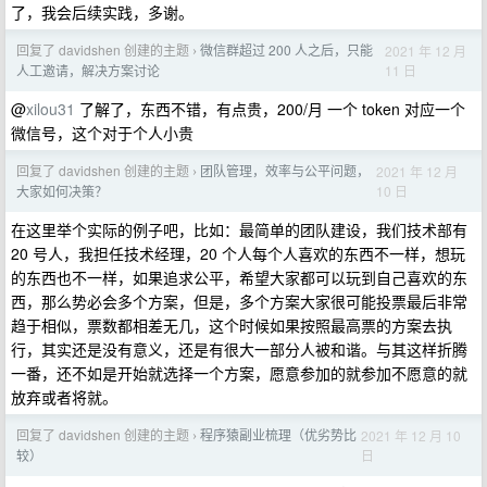
了，我会后续实践，多谢。
回复了 davidshen 创建的主题
微信群超过 200 人之后，只能
2021 年 12 月
›
11 日
人工邀请，解决方案讨论
@
xilou31
了解了，东西不错，有点贵，200/月 一个 token 对应一个
微信号，这个对于个人小贵
回复了 davidshen 创建的主题
团队管理，效率与公平问题，
2021 年 12 月
›
10 日
大家如何决策？
在这里举个实际的例子吧，比如：最简单的团队建设，我们技术部有
20 号人，我担任技术经理，20 个人每个人喜欢的东西不一样，想玩
的东西也不一样，如果追求公平，希望大家都可以玩到自己喜欢的东
西，那么势必会多个方案，但是，多个方案大家很可能投票最后非常
趋于相似，票数都相差无几，这个时候如果按照最高票的方案去执
行，其实还是没有意义，还是有很大一部分人被和谐。与其这样折腾
一番，还不如是开始就选择一个方案，愿意参加的就参加不愿意的就
放弃或者将就。
回复了 davidshen 创建的主题
程序猿副业梳理（优劣势比
2021 年 12 月 10
›
日
较）