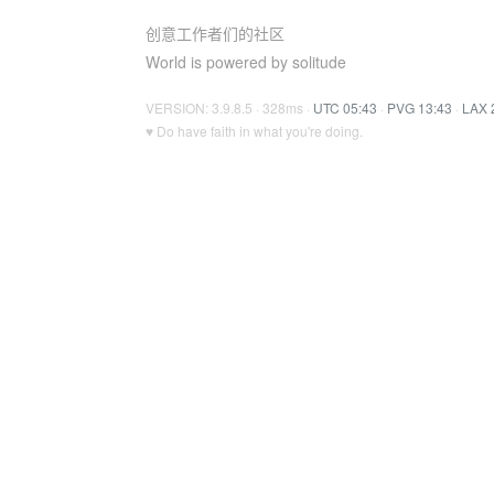
创意工作者们的社区
World is powered by solitude
VERSION: 3.9.8.5 · 328ms ·
UTC 05:43
·
PVG 13:43
·
LAX 
♥ Do have faith in what you're doing.