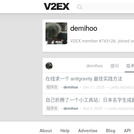
demihoo
V2EX member #743126, joined on
demihoo
提问
技
在线求一个 antigravity 最佳实践方法
程序员
•
demihoo
•
Dec 21, 2025
• Lastly replied 
自己折腾了一个小工具站：日本名字生成
程序员
•
demihoo
•
Sep 5, 2025
• Lastly replied b
About
·
Help
·
Advertise
·
Blog
·
API