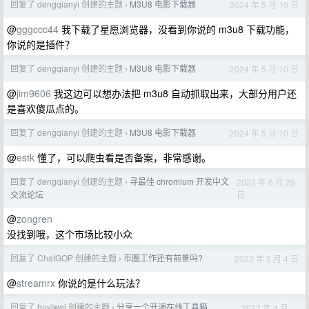
回复了 dengqianyi 创建的主题
M3U8 电影下载器
2024 年 5 月 10 日
›
@
gggccc44
我下载了星愿浏览器，没看到你说的 m3u8 下载功能，
你说的是插件？
回复了 dengqianyi 创建的主题
M3U8 电影下载器
2024 年 5 月 10 日
›
@
jim9606
我这边可以想办法把 m3u8 自动抓取出来，大部分用户还
是喜欢傻瓜点的。
回复了 dengqianyi 创建的主题
M3U8 电影下载器
2024 年 5 月 10 日
›
@
estk
懂了，可以爬虫看是否备案，非常感谢。
回复了 dengqianyi 创建的主题
寻最佳 chromium 开发中文
2023 年 6 月 29
›
日
交流论坛
@
zongren
没找到哦，这个市场比较小众
回复了 ChatGOP 创建的主题
币圈工作还有前景吗?
2023 年 5 月 4 日
›
@
streamrx
你说的是什么玩法？
回复了 huyiwei 创建的主题
分享一个开源在线工具箱
2023 年 4 月
›