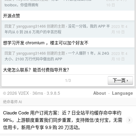
10 日
toolbox，你值得拥有
开源点赞
回复了 yangguang31466 创建的主题
没花一分钱，我的 APP 半
2023 年 4
›
月 10 日
年内从 0 到 28.6 万用户的辛苦历程
想学习开发 chromium ，楼主可以加个好友不
回复了 yangguang31466 创建的主题
一个人爆肝 1 年，从 24G
2023 年 4
›
月 10 日
大小、2100 万行代码中做出的 APP
大佬怎么联系？能否付费指导开发？
1/3
© 2026 V2EX · 36ms · 3.9.8.5
About
·
Language
绝命毒师 AI
Claude Code 用户订阅方案：近 7 日全站平均缓存命中率约
›
98%，上游额度重置我们同步重置，支持微信/支付宝，无需
信用卡，新用户专享 9.9 购 20 刀活动。