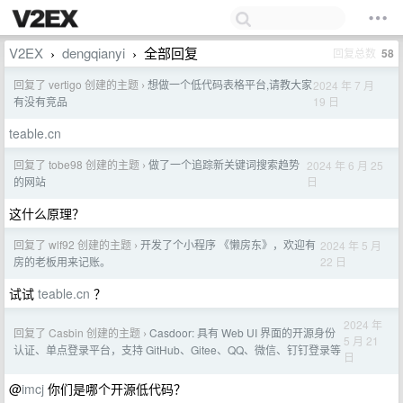
V2EX
dengqianyi
全部回复
回复总数
58
›
›
回复了 vertigo 创建的主题
想做一个低代码表格平台,请教大家
2024 年 7 月
›
19 日
有没有竞品
teable.cn
回复了 tobe98 创建的主题
做了一个追踪新关键词搜索趋势
2024 年 6 月 25
›
日
的网站
这什么原理？
回复了 wlf92 创建的主题
开发了个小程序 《懒房东》，欢迎有
2024 年 5 月
›
22 日
房的老板用来记账。
试试
teable.cn
？
2024 年
回复了 Casbin 创建的主题
Casdoor: 具有 Web UI 界面的开源身份
›
5 月 21
认证、单点登录平台，支持 GitHub、Gitee、QQ、微信、钉钉登录等
日
@
imcj
你们是哪个开源低代码？