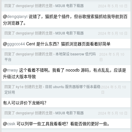
回复了 dengqianyi 创建的主题
M3U8 电影下载器
2024 年 5 月 10 日
›
@
dengqianyi
说错了，猫抓是个插件，但谷歌搜索猫抓给我导航到百
分浏览器了。
回复了 dengqianyi 创建的主题
M3U8 电影下载器
2024 年 5 月 10 日
›
@
gggccc44
Cent 是什么东西？猫抓浏览器页面看着好简单
回复了 dengqianyi 创建的主题
本地架设 baserow 低代码
2024 年 5 月 10
›
日
平台
@
mway
这个看着不错啊。我看了 nocodb 源码，有点乱乱，应该是
升级过大版本导致
回复了 ky1e 创建的主题
目前 ubuntu 服务器版哪个版本最稳
2024 年 5 月 10
›
日
定好用
有人可以评价下龙蜥吗？
回复了 dengqianyi 创建的主题
M3U8 电影下载器
2024 年 5 月 10 日
›
@
cssk
可以列举一些工具我看看吧？看能否做的更好一些。