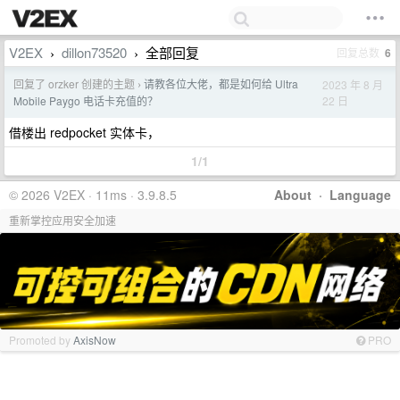
V2EX
dillon73520
全部回复
回复总数
6
›
›
回复了 orzker 创建的主题
请教各位大佬，都是如何给 Ultra
2023 年 8 月
›
22 日
Mobile Paygo 电话卡充值的？
借楼出 redpocket 实体卡，
1/1
© 2026 V2EX · 11ms · 3.9.8.5
About
·
Language
重新掌控应用安全加速
Promoted by
AxisNow
PRO