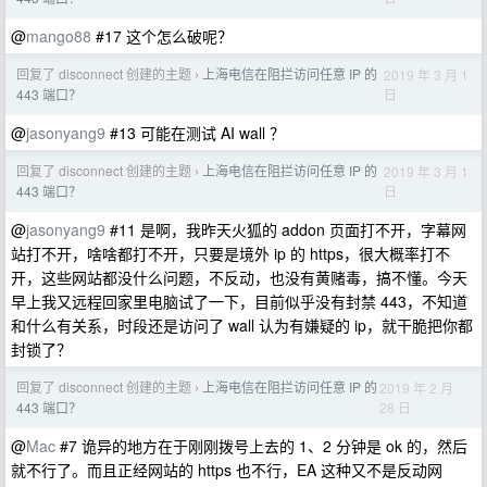
@
mango88
#17 这个怎么破呢？
回复了 disconnect 创建的主题
上海电信在阻拦访问任意 IP 的
2019 年 3 月 1
›
日
443 端口？
@
jasonyang9
#13 可能在测试 AI wall ？
回复了 disconnect 创建的主题
上海电信在阻拦访问任意 IP 的
2019 年 3 月 1
›
日
443 端口？
@
jasonyang9
#11 是啊，我昨天火狐的 addon 页面打不开，字幕网
站打不开，啥啥都打不开，只要是境外 ip 的 https，很大概率打不
开，这些网站都没什么问题，不反动，也没有黄赌毒，搞不懂。今天
早上我又远程回家里电脑试了一下，目前似乎没有封禁 443，不知道
和什么有关系，时段还是访问了 wall 认为有嫌疑的 ip，就干脆把你都
封锁了？
回复了 disconnect 创建的主题
上海电信在阻拦访问任意 IP 的
2019 年 2 月
›
28 日
443 端口？
@
Mac
#7 诡异的地方在于刚刚拨号上去的 1、2 分钟是 ok 的，然后
就不行了。而且正经网站的 https 也不行，EA 这种又不是反动网