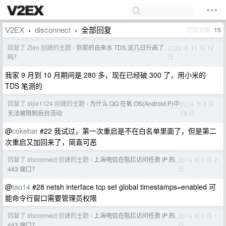
V2EX
disconnect
全部回复
回复总数
15
›
›
回复了 Zien 创建的主题
你家的自来水 TDS 这几日升高了
2022 年 11 月 12
›
日
吗？
我家 9 月到 10 月期间是 280 多，现在已经破 300 了，用小米的
TDS 笔测的
回复了 dijia1124 创建的主题
为什么 QQ 在氧 OS(Android P)中
2019 年 8 月
›
18 日
无法被限制后台活动
@
cokebar
#22 我试过，第一次重启是不在白名单里面了，但是第二
次重启又加回来了，简直可恶
回复了 disconnect 创建的主题
上海电信在阻拦访问任意 IP 的
2019 年 3 月 2
›
日
443 端口？
@
tao14
#28 netsh interface tcp set global timestamps=enabled 可
能命令行窗口需要管理员权限
回复了 disconnect 创建的主题
上海电信在阻拦访问任意 IP 的
2019 年 3 月 1
›
日
443 端口？