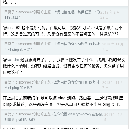
站。。。
回复了 disconnect 创建的主题
上海电信在阻拦访问任意 IP 的
2019 年 2 月
›
28 日
443 端口？
@
ptsa
#2 也不是所有的，百度可以，观察者可以，但是字幕库就不
行，这是备过案的可以，凡是没有备案的不管哪国的一律通杀???
回复了 disconnect 创建的主题
上海电信的有没有碰到 ip 地址
2018 年 11 月
›
7 日
不可 ping 的问题？
@
kandm
这就很诡异了。。。我搞不懂发生了什么，我周六的时候没
做什么事情啊，没有升级路由器，没有更改任何的设置，怎么到了周
日就这样了
回复了 disconnect 创建的主题
上海电信的有没有碰到 ip 地址
2018 年 11 月
›
7 日
不可 ping 的问题？
在上周日之前我的 ip 是可以被 ping 到的，路由器一直是设置成响应
icmp 求情的，这些都没有变，但是从周日开始就不能被 ping 到了。
回复了 disconnect 创建的主题
怎么设置 dnscrypt-proxy 能够强
2018 年 4 月
›
5 日
制拿到 ipv6 的地址？