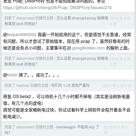
发现 Pcap_DNSProxy 也是不能彻底解决问题的。参见
https://github.com/chengr28/Pcap_DNSProxy/issues/274
回复了 disconnect 创建的主题
怎么设置 dnscrypt-proxy 能够强
2018 年 4 月
›
5 日
制拿到 ipv6 的地址？
@
leopard080264
我最一开始就用的这个，但是感觉不太靠谱，经常
有问题，所以才尝试了原始版本，现在用 pcap 了，虽然好像有的时
候还是会有点小问题，主要集中在对
googlevideo.com
的解析上面。
回复了 disconnect 创建的主题
怎么设置 dnscrypt-proxy 能够强
2018 年 4 月
›
5 日
制拿到 ipv6 的地址？
@
fetich
换了。。成功了。。。
回复了 hadoop 创建的主题
你们的 1+3t 发热严重吗
2017 年 2 月 6 日
›
用氢 OS beta2 ，可以待机十几个小时都不掉电（其实是没刷新电量
值，有几个点的虚电）
感觉可能是全家桶耗电过快，你试试看科学上网软件全程开着会不会
耗电减少。
回复了 disconnect 创建的主题
bandwagon 不能用 kcp 了
2016 年 9 月 9
›
日
吗？