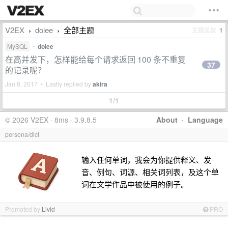
V2EX
dolee
全部主题
主题总数
1
›
›
MySQL
•
dolee
在高并发下，怎样能给每个请求返回 100 条不重复
37
的记录呢？
Jan 8, 2017 • Lastly replied by
akira
1/1
© 2026 V2EX · 8ms · 3.9.8.5
About
·
Language
persona/dict
输入任何单词，我会为你提供释义、发
音、例句、词源、相关词列表，及这个单
词在文学作品中被使用的例子。
Promoted by
Livid
PRO