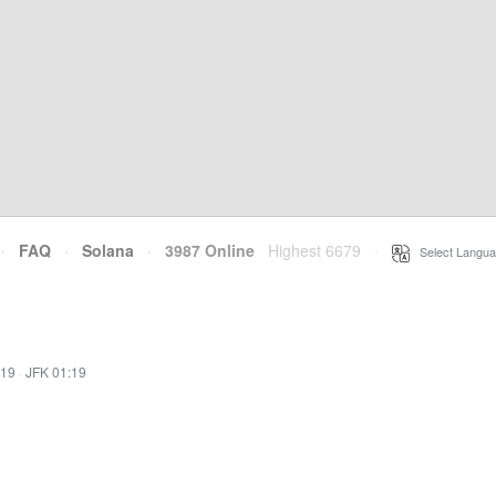
·
FAQ
·
Solana
·
3987 Online
Highest 6679
·
Select Langua
:19
·
JFK 01:19