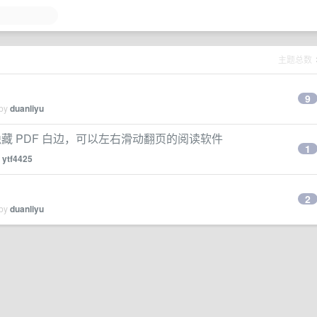
主题总数
9
 by
duanliyu
配隐藏 PDF 白边，可以左右滑动翻页的阅读软件
1
y
ytf4425
2
 by
duanliyu