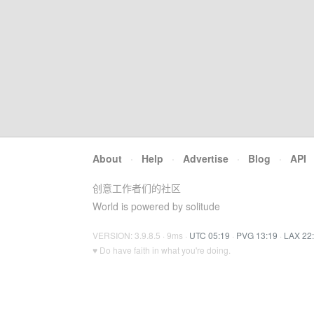
About
·
Help
·
Advertise
·
Blog
·
API
创意工作者们的社区
World is powered by solitude
VERSION: 3.9.8.5 · 9ms ·
UTC 05:19
·
PVG 13:19
·
LAX 22
♥ Do have faith in what you're doing.