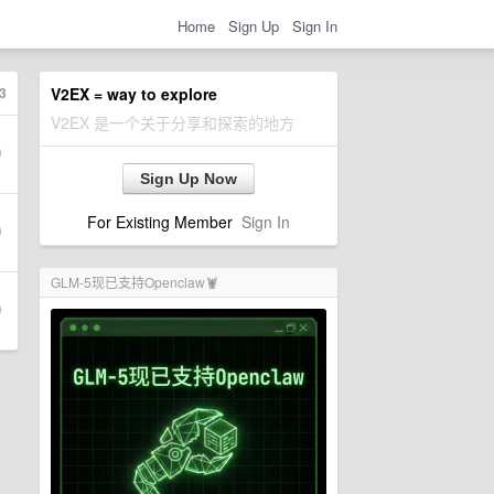
Home
Sign Up
Sign In
3
V2EX = way to explore
V2EX 是一个关于分享和探索的地方
Sign Up Now
For Existing Member
Sign In
GLM-5现已支持Openclaw🦞