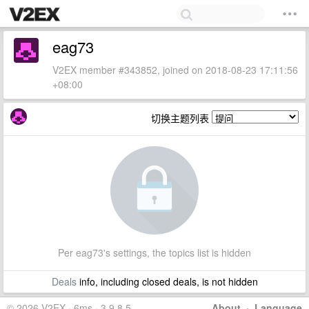
eag73
V2EX member #343852, joined on 2018-08-23 17:11:56
+08:00
切换主题列表
Per eag73's settings, the topics list is hidden
Deals
info, including closed deals, is not hidden
© 2026 V2EX · 6ms · 3.9.8.5
About
·
Language