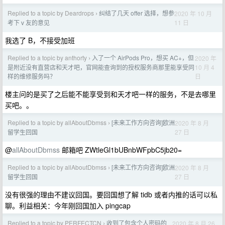
Replied to a topic by Deardrops
纠结了几天 offer 选择，想参
2020 年 10 月
›
11 日
考下 v 友的意见
我选了 B，不接受加班
Replied to a topic by anthorty
入了一个 AirPods Pro，想买 AC+，但
2020 年
›
10 月 4
是附近没有直营店和天才吧，官网能查询到的授权服务商那里能享受同
日
样的维修服务吗？
楼主问的是买了之后能不能享受到和天才吧一样的服务，不是去哪里
买吧。。
Replied to a topic by allAboutDbmss
[未来工作方向咨询]欧洲
2020 年 8 月
›
27 日
留学生回国
@
allAboutDbmss
邮箱吧 ZWtleGl1bUBnbWFpbC5jb20=
Replied to a topic by allAboutDbmss
[未来工作方向咨询]欧洲
2020 年 8 月
›
27 日
留学生回国
没有很强的理由不建议回国。要回国想了解 tidb 或者内推的话可以私
聊。利益相关：今年刚回国加入 pingcap
Replied to a topic by PERFECTCN
收到了包含个人密码的
2020 年 8 月 26
›