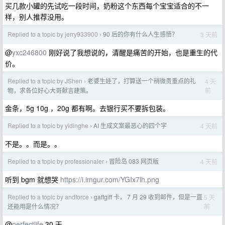
买几款小罐的先试吃一段时间，奶粉这个东西每个宝宝适合的不一
样，别人推荐没用。
Replied to a topic by jerry933900
90 后的你有什么人生感悟？
3 天前
›
@
yxc246800
刚好说了我想说的，清醒是痛苦的开始，也是重生的代
价。
Replied to a topic by JShen
老婆生娃了，打算送一个稍微贵重点的礼
4 天
›
前
物，求各位好心大哥献言建策。
金条，5g 10g ，20g 都有啊。去银行买不要拆包装。
Replied to a topic by yidinghe
AI 生成文案最恶心的四个字
4 天前
›
不是。。而是。。
Replied to a topic by professionaler
冒险岛 083 网页版
4 天前
›
听到 bgm 就想哭
https://i.imgur.com/YGIx7lh.png
Replied to a topic by andforce
gaffgiff 卡， 7 月 29 收到邮件，但是一直
5 天
›
前
还能用是什么情况？
@
perfectlife
30 天