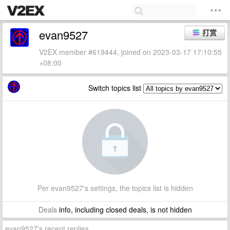
evan9527
打赏
V2EX member #619444, joined on 2023-03-17 17:10:55
+08:00
Switch topics list
Per evan9527's settings, the topics list is hidden
Deals
info, including closed deals, is not hidden
evan9527's recent replies