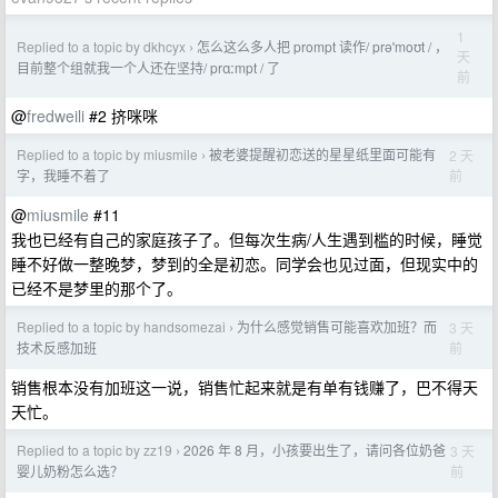
1
Replied to a topic by dkhcyx
怎么这么多人把 prompt 读作/ prəˈmoʊt / ，
›
天
目前整个组就我一个人还在坚持/ prɑːmpt / 了
前
@
fredweili
#2 挤咪咪
Replied to a topic by miusmile
被老婆提醒初恋送的星星纸里面可能有
2 天
›
前
字，我睡不着了
@
miusmile
#11
我也已经有自己的家庭孩子了。但每次生病/人生遇到槛的时候，睡觉
睡不好做一整晚梦，梦到的全是初恋。同学会也见过面，但现实中的
已经不是梦里的那个了。
Replied to a topic by handsomezai
为什么感觉销售可能喜欢加班？而
3 天
›
前
技术反感加班
销售根本没有加班这一说，销售忙起来就是有单有钱赚了，巴不得天
天忙。
Replied to a topic by zz19
2026 年 8 月，小孩要出生了，请问各位奶爸
3 天
›
前
婴儿奶粉怎么选？