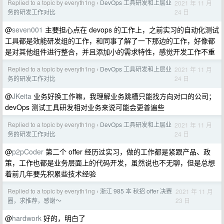
Replied to a topic by everyth1ng
DevOps 工具研发和上层业
2021 年 11 月
›
24 日
务的研发工作对比
@
seven001
主要担心点在 devops 的工作上，之前实习的自动化测试
工具都是效能研发组的工作，和同事了解了一下那边的工作，好像都
是对其他组件进行整合，并且添加小的需求特性，感觉开发工作不重
Replied to a topic by everyth1ng
DevOps 工具研发和上层业
2021 年 11 月
›
24 日
务的研发工作对比
@
JKeita
业务好换工作嘛，我理解业务跳槽只能找方向对口的公司；
devOps 测试工具研发相对业务来说可能会更普遍些
Replied to a topic by everyth1ng
DevOps 工具研发和上层业
2021 年 11 月
›
24 日
务的研发工作对比
@
p2pCoder
第二个 offer 经历过实习，做的工作都是紧跟产品、政
策，工作也都是业务层面上的代码开发，虽然说也不无聊，但是总想
着前几年要先积累些技术经验
Replied to a topic by everyth1ng
浙江 985 本 秋招 offer 决赛
2021 年 11 月
›
23 日
圈，求推荐，感谢～
@
hardwork
好的，明白了