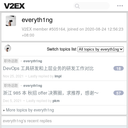
everyth1ng
V2EX member #505164, joined on 2020-08-24 12:56:23
+08:00
Switch topics list
职场话题
•
everyth1ng
DevOps 工具研发和上层业务的研发工作对比
18
Nov 25, 2021 • Lastly replied by
impl
职场话题
•
everyth1ng
浙江 985 本 秋招 offer 决赛圈，求推荐，感谢～
57
Dec 5, 2021 • Lastly replied by
pkm
More topics by everyth1ng
»
everyth1ng's recent replies