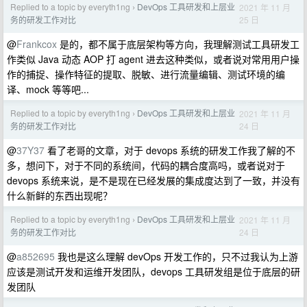
Replied to a topic by everyth1ng
DevOps 工具研发和上层业
2021 年 11 月
›
25 日
务的研发工作对比
@
Frankcox
是的，都不属于底层架构等方向，我理解测试工具研发工
作类似 Java 动态 AOP 打 agent 进去这种类似，或者说对常用用户操
作的捕捉、操作特征的提取、脱敏、进行流量编辑、测试环境的编
译、mock 等等吧...
Replied to a topic by everyth1ng
DevOps 工具研发和上层业
2021 年 11 月
›
24 日
务的研发工作对比
@
37Y37
看了老哥的文章，对于 devops 系统的研发工作我了解的不
多，想问下，对于不同的系统间，代码的耦合度高吗，或者说对于
devops 系统来说，是不是现在已经发展的集成度达到了一致，并没有
什么新鲜的东西出现呢？
Replied to a topic by everyth1ng
DevOps 工具研发和上层业
2021 年 11 月
›
24 日
务的研发工作对比
@
a852695
我也是这么理解 devOps 开发工作的，只不过我认为上游
应该是测试开发和运维开发团队，devops 工具研发组是位于底层的研
发团队