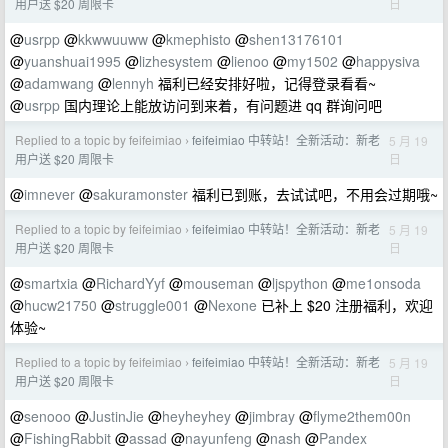
日
用户送 $20 周限卡
@
usrpp
@
kkwwuuww
@
kmephisto
@
shen13176101
@
yuanshuai1995
@
lizhesystem
@
lienoo
@
my1502
@
happysiva
@
adamwang
@
lennyh
福利已经安排好啦，记得登录看看~
@
usrpp
国内理论上能放访问到来着，有问题进 qq 群询问吧
Replied to a topic by feifeimiao
feifeimiao 中转站！全新活动：新老
5 月 19
›
日
用户送 $20 周限卡
@
imnever
@
sakuramonster
福利已到账，去试试吧，不用会过期哦~
Replied to a topic by feifeimiao
feifeimiao 中转站！全新活动：新老
5 月 19
›
日
用户送 $20 周限卡
@
smartxia
@
RichardYyf
@
mouseman
@
ljspython
@
me1onsoda
@
hucw21750
@
struggle001
@
Nexone
已补上 $20 注册福利，欢迎
体验~
Replied to a topic by feifeimiao
feifeimiao 中转站！全新活动：新老
5 月 19
›
日
用户送 $20 周限卡
@
senooo
@
JustinJie
@
heyheyhey
@
jimbray
@
flyme2them00n
@
FishingRabbit
@
assad
@
nayunfeng
@
nash
@
Pandex