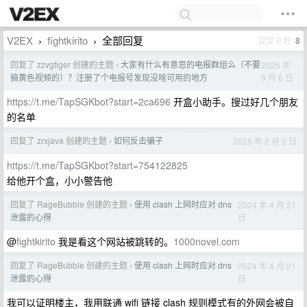
V2EX
fightkirito
全部回复
回复总数
8
›
›
回复了 zzvgtiger 创建的主题
大家有什么有意思的电报群组么（不要
2025 年
›
6 月 6 日
搞黄色视频的）？注册了个电报号发现没啥可用的地方
https://t.me/TapSGKbot?start=2ca696
开盒小助手。搜过好几个朋友
的名单
回复了 zrxjava 创建的主题
如何反击骗子
2025 年 2 月 2 日
›
https://t.me/TapSGKbot?start=754122825
给他开个盒，小小警告他
回复了 RageBubble 创建的主题
使用 clash 上网时应对 dns
2024 年 4 月 21
›
日
泄露的心得
@
fightkirito
我是看这个网站被跳转的。
1000novel.com
回复了 RageBubble 创建的主题
使用 clash 上网时应对 dns
2024 年 4 月 21
›
日
泄露的心得
我可以证明楼主，我用联通 wifi 链接 clash 规则模式有的外网会被自