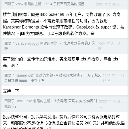
回复了 vzyw 创建的主题
2024 了找不到完美的键盘
2024 年 2 月 23 日
›
楼主我们很像，同是 ikbc poker 四 五年用户，同样改建了 jkli 方向
键。其实你的新键盘，不需要考虑带编程的功能，因为我用
Karabiner Elements 软件也实现了改建，CapsLock 改 super 键，按
住情况下 jkli 为方向键。可以考虑我的软件方案。😁
回复了 balabalaguguji 创建的主题
小米净水器是真的无语
2024 年 2 月 5
›
日
呀
买了海尔的，宣传什么鲜活水，买来发现用 tds 笔检测，隔夜 tds
高，退了
回复了 lijianmin321 创建的主题
V 站老哥太热情了， Airy 永久
2023 年 11 月
›
15 日
会员加送 9000，凑到 1 万
支持一下
回复了 Hyakutake 创建的主题
社会毒瘤-菜鸟裹裹-没有部门
2023 年 10 月 8
›
日
能监管？
投诉快递公司，投诉菜鸟没用。投诉后快递公司会有客服电话打过
来，和客服说不是投诉（投诉成立会罚快递员 200 元）并和他说以后