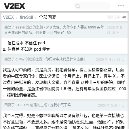
V2EX
fireSoil
全部回复
回复总数
40
›
›
回复了 easyii 创建的主题
618 大促，为什么有人要花 6999 买苹
2025 年 5
›
月 19 日
果天猫官网的商品，也不要 pdd 的便宜 180
1. 信任成本 不信任 pdd
2. 信息差 不知道 pdd 便宜
回复了 diiww 创建的主题
你们对中成药是什么态度？
2025 年 4 月 11 日
›
我是认可中药的，贵是真贵，我老婆备孕，看西医检查都正常，后面
看的中医专家门诊，医生说保证一个月怀上，真怀上了，真牛 X 。不
过费用是挺贵的，发现胡庆余堂、方回春堂 这种非三甲的医院，同样
一周的药量，是浙江省中医院贵 1.5 倍。还有每年医保金额超过 1000
，报销比例会变高。
回复了 21231sv 创建的主题
是我小气了吗
2025 年 2 月 7 日
›
我个人觉得，她是不想继续聊所以才没有领红包，也是第一次接触也
不好意思领，不要想太多。她不是说“因为没见过面，话题少” ，如果
没有线下接触，一直都是异地聊的话， 聊不久的，她估计是不想浪费