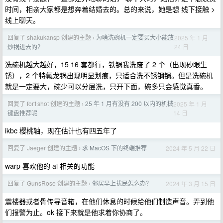
时间，相亲大家都是想奔着结婚去的。总的来说，她是想 线下接触 >
线上聊天。
回复了 shakukansp 创建的主题
为啥洗碗机一定要买大小能放
2025 年 1 月
›
24 日
炒锅进去的？
洗碗机越大越好，15 16 套都行，铁锅我洗废了 2 个（出现砂眼生
锈），2 个特氟龙锅出现明显划痕，只适合洗不锈钢锅。但是洗碗机
就是一定要大，碗少可以分层洗，只开下面，碗多只会感觉真香。
回复了 for1shot 创建的主题
25 年 1 月有没有 200 以内的机械
2025 年 1 月
›
14 日
键盘推荐呢
ikbc 樱桃轴，现在估计也有四五年了
回复了 Jaeger 创建的主题
求 MacOS 下的终端推荐
2024 年 5 月 22 日
›
warp 喜欢他的 ai 相关的功能
回复了 GunsRose 创建的主题
邻居早上扰民怎么办？
2024 年 3 月 15 日
›
震楼器或者骨传导音箱，在他们休息的时候给他们制造声音。弄到他
们报警为止。ok 接下来就是他求着你协商了。