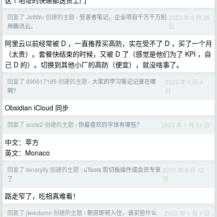
这个地址的快递都送货上门
回复了 JettWu 创建的主题
受害者笔记，企业项目千万千万别
2023 年 5 月 26
›
日
用腾讯云。
阿里云以前经常被 D ，一直推荐买高防，实在受不了 D ，买了一个月
（太贵）。套餐快结束的时候，又被 D 了（感觉是他们为了 KPI ，自
己 D 的）。切换到其他小厂的高防（便宜），就没啥事了。
回复了 690617185 创建的主题
大家的学习笔记记录在哪
2023 年 4 月 4
›
日
啊？
Obsidian iCloud 同步
回复了 acctv2 创建的主题
你最喜欢的字体有哪些？
2023 年 1 月 13 日
›
中文：苹方
英文：Monaco
回复了 binaryify 创建的主题
uTools 剪切板插件成会员专享
2022 年 8 月 12
›
日
了
路走窄了，吃相真难看！
回复了 jwautumn 创建的主题
新房即将入住，该买些什么
2022 年 1 月 7 日
›