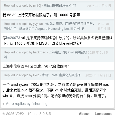
Replied to a topic by mr10j
精品网是被故意搞坏了？
2025 年 7 月 9 日
›
我 58.32 上行又开始被限速了。刚 10000 号报障
Replied to a topic by yyysuo
v6 就是麻烦，连描述问题都很困难，
2025 年
›
5 月 6 日
历时几年，基本搞定了 Adguard Home sing-box 固定 v6 IP
@
hs20073
v6 是不支持传输过程中分片的，所以具体多少要自己测试
下，从 1400 开始减小 MSS ，调节到没有问题就行。
Replied to a topic by hackroad
上海电信公网 ipv4 突然被取
2025 年 5 月 5
›
日
消
上海电信收回 v4 公网后，v6 也会收回吗？
Replied to a topic by lixcc
求助： NAS 虚拟化方案选择
2025 年 1 月 23 日
›
一台 amd ryzen 1700x 的老机器，之前试了装 pve 搞个简单的 nas
，后来发现 pve 很不稳定，不到 24 小时就会死机。最后还是弄个
win10 ，直接 smb 分享拉倒。配合家里的另外两台白群，够用了。
More replies by fisherning
»
© 2026 V2EX · 10ms · 3.9.8.5
About
·
Language