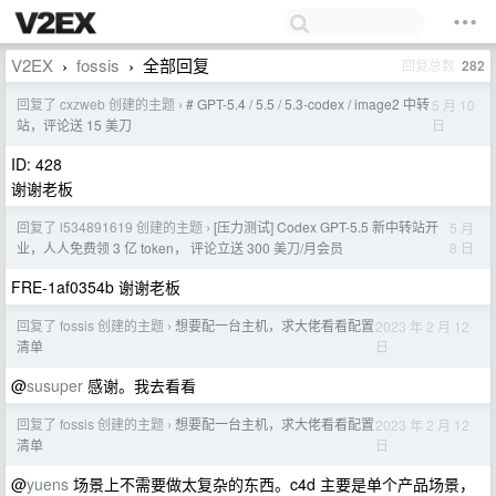
V2EX
fossis
全部回复
回复总数
282
›
›
回复了 cxzweb 创建的主题
# GPT-5.4 / 5.5 / 5.3-codex / image2 中转
5 月 10
›
日
站，评论送 15 美刀
ID: 428
谢谢老板
回复了 l534891619 创建的主题
[压力测试] Codex GPT-5.5 新中转站开
5 月
›
8 日
业，人人免费领 3 亿 token， 评论立送 300 美刀/月会员
FRE-1af0354b 谢谢老板
回复了 fossis 创建的主题
想要配一台主机，求大佬看看配置
2023 年 2 月 12
›
日
清单
@
susuper
感谢。我去看看
回复了 fossis 创建的主题
想要配一台主机，求大佬看看配置
2023 年 2 月 12
›
日
清单
@
yuens
场景上不需要做太复杂的东西。c4d 主要是单个产品场景，