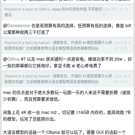
Replied to a topic by Giftina
base 杭州天堂软件园 寻觅租房
2025 年 5 月 14
›
日
建议
@
Danswerme
也是高预算有高的选择，低预算有低的选择，像是 loft
公寓那种就两三千打底了
Replied to a topic by fushall
请教各位，开源的 AI 模型需要什么样
2024 年 5
›
月 15 日
配置的机器？比如图像类啊大语言模型啊语音类啊都想玩玩
@
Giftina
#7 以及 mac 很关键的一点是省电，峰值功率不到 20w ，好
一些的屏幕都比它耗电🤣，拿显卡跑 ai 老心疼电费了
Replied to a topic by fushall
请教各位，开源的 AI 模型需要什么样
2024 年 5
›
月 15 日
配置的机器？比如图像类啊大语言模型啊语音类啊都想玩玩
mac 的优点是对于绝大多数玩一玩图一乐的人来说不需要折腾（或很
少折腾），而且预算要求很低。
闲鱼上花 4K 收一台 mac m2 ，切记要 ≥16GB 内存的，能高效跑 7B
的模型，玩完了还能原价出。
大语言模型的话装一个 Ollama 就可以玩了，需要 GUI 的话起一个