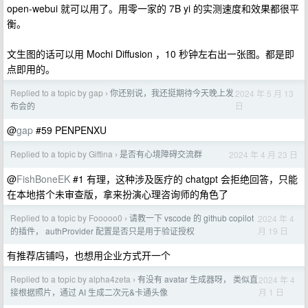
open-webui 就可以用了。用零一家的 7B yi 的实测速度和效果都很平
衡。
文生图的话可以用 Mochi Diffusion ，10 秒钟左右出一张图。都是即
点即用的。
Replied to a topic by gap
你还别说，我还挺期待今天晚上发
2024 年 5 月 13
›
日
布会的
@
gap
#59 PENPENXU
Replied to a topic by Giftina
是否有心境障碍交流群
2024 年 4 月 23 日
›
@
FishBoneEK
#1 有理，这种涉及医疗的 chatgpt 会拒绝回答，只能
在本地搭个未审查版，拿来扮演心理咨询师的角色了
Replied to a topic by Fooooo0
请教一下 vscode 的 github copilot
2024 年 4
›
月 19 日
的插件， authProvider 配置是否只是用于验证授权
有推荐店铺吗，也想用企业方式开一个
Replied to a topic by alpha4zeta
有没有 avatar 生成器呀， 类似直
2024 年 4
›
月 1 日
接根据照片，通过 AI 生成二次元&卡通头像