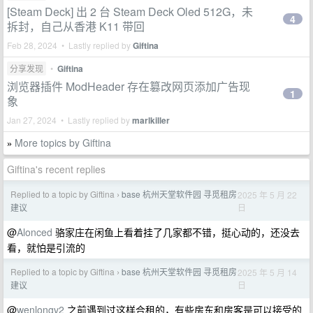
[Steam Deck] 出 2 台 Steam Deck Oled 512G，未
4
拆封，自己从香港 K11 带回
Feb 28, 2024 • Lastly replied by
Giftina
分享发现
•
Giftina
浏览器插件 ModHeader 存在篡改网页添加广告现
1
象
Jan 27, 2024 • Lastly replied by
marlkiller
More topics by Giftina
»
Giftina's recent replies
Replied to a topic by Giftina
base 杭州天堂软件园 寻觅租房
2025 年 5 月 22
›
日
建议
@
Alonced
骆家庄在闲鱼上看着挂了几家都不错，挺心动的，还没去
看，就怕是引流的
Replied to a topic by Giftina
base 杭州天堂软件园 寻觅租房
2025 年 5 月 14
›
日
建议
@
wenlongv2
之前遇到过这样合租的，有些房东和房客是可以接受的