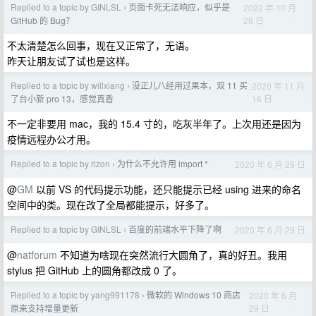
Replied to a topic by GINLSL
页面卡死无法响应，似乎是
2022 年 10 月
›
28 日
GitHub 的 Bug？
不太清楚怎么回事，现在又正常了，无语。
昨天让朋友试了试也是这样。
Replied to a topic by willxiang
没正儿八经用过果本，双 11 买
2020 年 11 月
›
16 日
了台小新 pro 13，感觉真香
不一定非要用 mac，我的 15.4 寸的，吃灰半年了。上次用还是因为
疫情远程办公才用。
Replied to a topic by rizon
为什么不允许用 import *
2020 年 6 月 29 日
›
@
GM
以前 VS 的代码提示功能，还只能提示已经 using 进来的命名
空间中的类。现在改了全局都能提示，好多了。
Replied to a topic by GINLSL
百度的前端水平下降了啊
2020 年 6 月 29 日
›
@
natforum
不知道为啥现在突然流行大圆角了，真的好丑。我用
stylus 把 GitHub 上的圆角都改成 0 了。
Replied to a topic by yang991178
微软的 Windows 10 商店
2020 年 6 月
›
29 日
原来支持增量更新