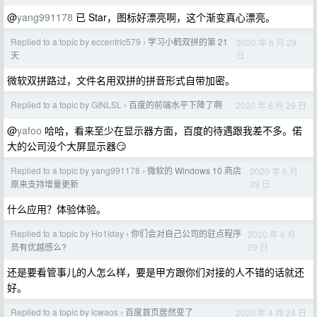
@
yang991178
已 Star，图标好漂亮啊，这个渐变真心漂亮。
Replied to a topic by eccentric579
学习小鹤双拼的第 21
2020 年 6 月 29
›
日
天
微软双拼路过，文件名用双拼的拼音形式自带加密。
Replied to a topic by GINLSL
百度的前端水平下降了啊
2020 年 6 月 29 日
›
@
yafoo
哈哈，看来至少在显示器方面，百度的待遇跟我差不多。偌
大的公司没个大屏显示器😏
Replied to a topic by yang991178
微软的 Windows 10 商店
2020 年 6 月
›
29 日
原来支持增量更新
什么应用？体验体验。
Replied to a topic by Ho1iday
你们会对自己公司的驻点程序
2020 年 6 月
›
29 日
员有优越感么?
还是要看管事儿的人怎么样，要是甲方跟你们对接的人不错的话就还
好。
Replied to a topic by icwaos
百度首页居然变了
2020 年 4 月 24 日
›