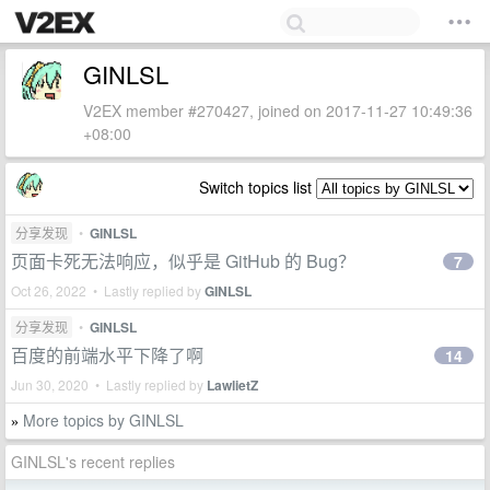
GINLSL
V2EX member #270427, joined on 2017-11-27 10:49:36
+08:00
Switch topics list
分享发现
•
GINLSL
页面卡死无法响应，似乎是 GitHub 的 Bug？
7
Oct 26, 2022 • Lastly replied by
GINLSL
分享发现
•
GINLSL
百度的前端水平下降了啊
14
Jun 30, 2020 • Lastly replied by
LawlietZ
More topics by GINLSL
»
GINLSL's recent replies