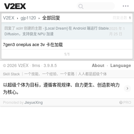
V2EX
gjp1120
全部回复
回复总数
1
›
›
回复了 xclrr 创建的主题
[Local Dream] 在 Android 端运行 Stable
2025 年 1
›
月 25 日
Diffusion，支持骁龙 NPU 加速
7gen3 oneplus ace 3v 卡在加载
1/1
© 2026 V2EX · 9ms · 3.9.8.5
About
·
Language
Skill Stack ｜一个技能、一个经验、一个套路｜人人都是超级个体
以超级个体为目标，遵循客观规律、自力更生、创造影响力
›
为核心。
Promoted by
JieyueXing
PRO