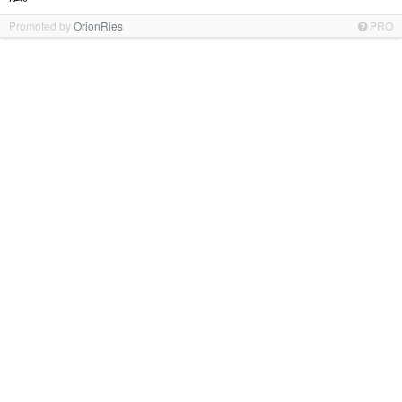
Promoted by
OrionRies
PRO