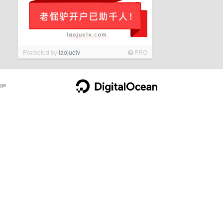
Promoted by
laojuelv
PRO
ge