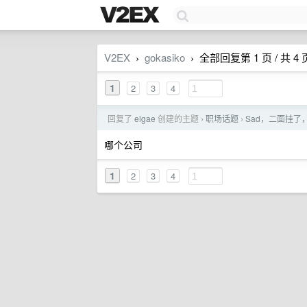
V2EX
gokasiko
全部回复第 1 页 / 共 4 
›
›
1
2
3
4
回复了
elgae
创建的主题
职场话题
Sad，二面挂了
›
›
哪个公司
1
2
3
4