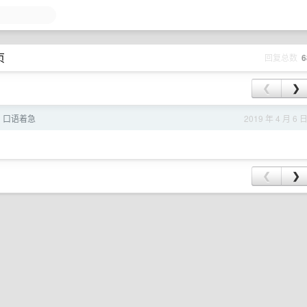
页
回复总数
6
❮
❯
，口语着急
2019 年 4 月 6 
❮
❯