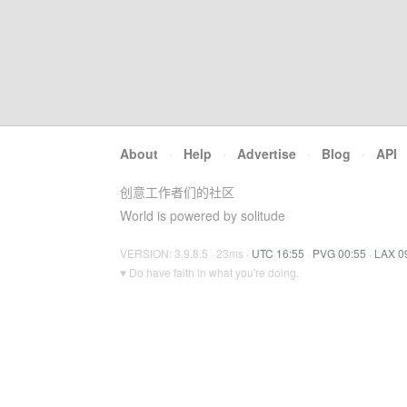
About
·
Help
·
Advertise
·
Blog
·
API
创意工作者们的社区
World is powered by solitude
VERSION: 3.9.8.5 · 23ms ·
UTC 16:55
·
PVG 00:55
·
LAX 0
♥ Do have faith in what you're doing.