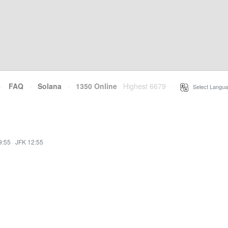
·
FAQ
·
Solana
·
1350 Online
Highest 6679
·
Select Langua
9:55
·
JFK 12:55