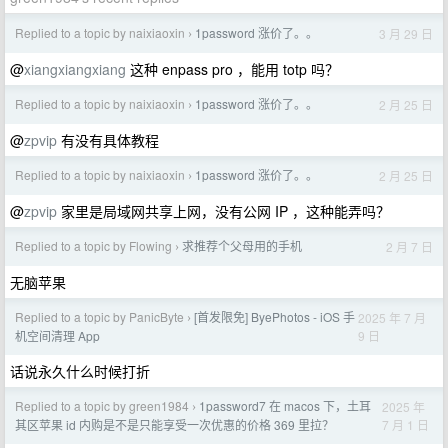
Replied to a topic by naixiaoxin
1password 涨价了。。
3 月 29 日
›
@
xiangxiangxiang
这种 enpass pro ，能用 totp 吗？
Replied to a topic by naixiaoxin
1password 涨价了。。
2 月 25 日
›
@
zpvip
有没有具体教程
Replied to a topic by naixiaoxin
1password 涨价了。。
2 月 25 日
›
@
zpvip
家里是局域网共享上网，没有公网 IP ，这种能弄吗？
Replied to a topic by Flowing
求推荐个父母用的手机
2 月 7 日
›
无脑苹果
Replied to a topic by PanicByte
[首发限免] ByePhotos - iOS 手
2025 年 7 月
›
9 日
机空间清理 App
话说永久什么时候打折
Replied to a topic by green1984
1password7 在 macos 下，土耳
2025 年
›
7 月 1 日
其区苹果 id 内购是不是只能享受一次优惠的价格 369 里拉？