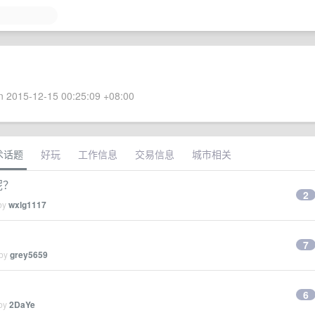
 2015-12-15 00:25:09 +08:00
术话题
好玩
工作信息
交易信息
城市相关
呢？
2
 by
wxlg1117
7
 by
grey5659
6
 by
2DaYe