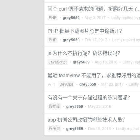
问个 curl 循环请求的问题，折腾好几天了..
PHP
•
grey5659
•
May 3, 2017
• Lastly replied by
PHP 批量下载图片总是中途断开？
PHP
•
grey5659
•
Feb 17, 2017
• Lastly replied b
js 为什么不执行呢？语法错误吗？
JavaScript
•
grey5659
•
Aug 18, 2016
• Lastly rep
最近 teamview 不能用了，求推荐好用的远
1
DevOps
•
grey5659
•
Mar 23, 2017
• Lastly 
有没有一个关于存储过程的练习题呢？
数据库
•
grey5659
•
May 23, 2016
app 初创公司改招聘哪些技术人员？
程序员
•
grey5659
•
Dec 19, 2015
• Lastly replied