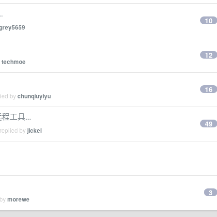
.
10
grey5659
12
y
techmoe
16
lied by
chunqiuyiyu
程工具...
49
replied by
jickei
3
 by
morewe