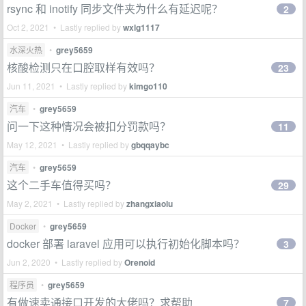
rsync 和 inotify 同步文件夹为什么有延迟呢？
2
Oct 2, 2021 • Lastly replied by
wxlg1117
水深火热
•
grey5659
核酸检测只在口腔取样有效吗？
23
Jun 11, 2021 • Lastly replied by
kimgo110
汽车
•
grey5659
问一下这种情况会被扣分罚款吗？
11
May 12, 2021 • Lastly replied by
gbqqaybc
汽车
•
grey5659
这个二手车值得买吗？
29
May 2, 2021 • Lastly replied by
zhangxiaolu
Docker
•
grey5659
docker 部署 laravel 应用可以执行初始化脚本吗？
3
Jun 2, 2020 • Lastly replied by
Orenoid
程序员
•
grey5659
有做速卖通接口开发的大佬吗？求帮助
7