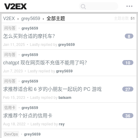
V2EX
grey5659
全部主题
主题总数
51
›
›
问与答
•
grey5659
怎么买到合适的摩托车？
8
Jan 11, 2025 • Lastly replied by
grey5659
问与答
•
grey5659
chatgpt 现在网页版不充值不能用了吗？
10
Jun 7, 2023 • Lastly replied by
grey5659
问与答
•
grey5659
求推荐适合和 6 岁的小朋友一起玩的 PC 游戏
27
Feb 15, 2023 • Lastly replied by
balsam
信用卡
•
grey5659
求推荐个好点的信用卡
36
Aug 18, 2022 • Lastly replied by
rsy
DevOps
•
grey5659