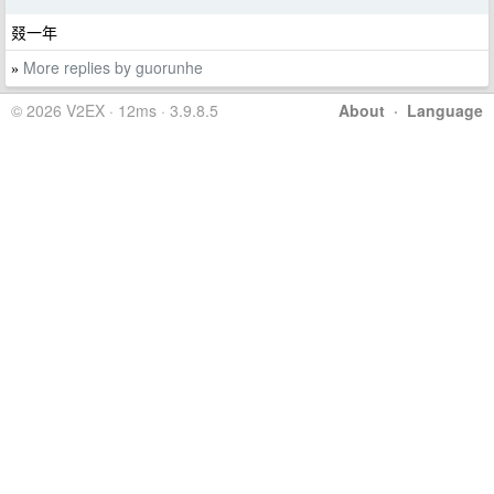
叕一年
More replies by guorunhe
»
© 2026 V2EX · 12ms · 3.9.8.5
About
·
Language