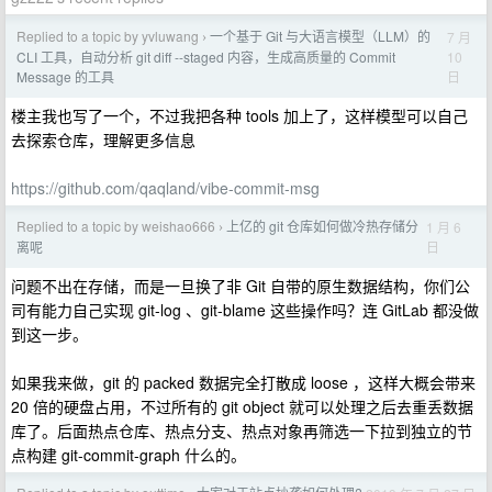
Replied to a topic by yvluwang
一个基于 Git 与大语言模型（LLM）的
7 月
›
10
CLI 工具，自动分析 git diff --staged 内容，生成高质量的 Commit
日
Message 的工具
楼主我也写了一个，不过我把各种 tools 加上了，这样模型可以自己
去探索仓库，理解更多信息
https://github.com/qaqland/vibe-commit-msg
Replied to a topic by weishao666
上亿的 git 仓库如何做冷热存储分
1 月 6
›
日
离呢
问题不出在存储，而是一旦换了非 Git 自带的原生数据结构，你们公
司有能力自己实现 git-log 、git-blame 这些操作吗？连 GitLab 都没做
到这一步。
如果我来做，git 的 packed 数据完全打散成 loose ，这样大概会带来
20 倍的硬盘占用，不过所有的 git object 就可以处理之后去重丢数据
库了。后面热点仓库、热点分支、热点对象再筛选一下拉到独立的节
点构建 git-commit-graph 什么的。