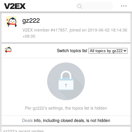
gz222
V2EX member #417857, joined on 2019-06-02 18:14:36
+08:00
Switch topics list
Per gz222's settings, the topics list is hidden
Deals
info, including closed deals, is not hidden
gz222's recent replies