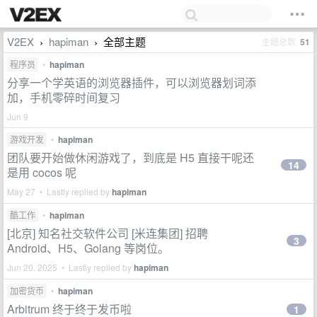
V2EX
hapiman
全部主题
主题总数
51
›
›
程序员
•
hapiman
分享一个学英语的浏览器插件，可以浏览器划词添
加，手机零碎时间复习
Jun 9
游戏开发
•
hapiman
团队要开始做休闲游戏了，到底是 H5 直接干呢还
14
是用 cocos 呢
May 27 • Lastly replied by
hapiman
酷工作
•
hapiman
[北京] 知名社交软件公司 [米连集团] 招聘
3
Android、H5、Golang 等岗位。
Jun 20, 2025 • Lastly replied by
hapiman
加密货币
•
hapiman
Arbitrum 终于终于发币啦
1