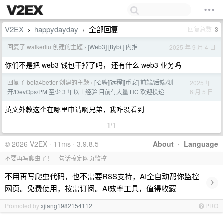
V2EX
happydayday
全部回复
回复总数
3
›
›
回复了 walkerliu 创建的主题
[Web3] [Bybit] 内推
2025 年 9 月 4 日
›
你们不是把 web3 钱包干掉了吗， 还有什么 web3 业务吗
回复了 beta4better 创建的主题
[招聘][远程][币安] 前端/后端/测
2025 年
›
6 月 5 日
开/DevOps/PM 至少 3 年以上经验 目前有大量 HC 欢迎投递
英文外教这个在哪里申请啊兄弟，我咋没看到
1/1
© 2026 V2EX · 11ms · 3.9.8.5
About
·
Language
不要再写爬虫了！一句话搞定网页监控
不用再写爬虫代码，也不需要RSS支持，AI全自动帮你监控
›
网页。免费使用，按需订阅。AI效率工具，值得收藏
Promoted by
xjiang1982154112
PRO