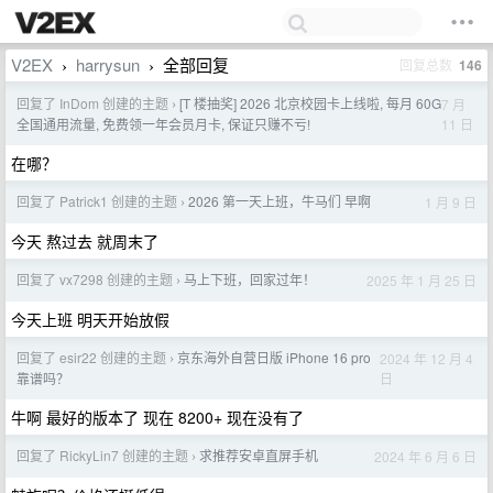
V2EX
harrysun
全部回复
回复总数
146
›
›
回复了 InDom 创建的主题
[T 楼抽奖] 2026 北京校园卡上线啦, 每月 60G
7 月
›
11 日
全国通用流量, 免费领一年会员月卡, 保证只赚不亏!
在哪？
回复了 Patrick1 创建的主题
2026 第一天上班，牛马们 早啊
1 月 9 日
›
今天 熬过去 就周末了
回复了 vx7298 创建的主题
马上下班，回家过年！
2025 年 1 月 25 日
›
今天上班 明天开始放假
回复了 esir22 创建的主题
京东海外自营日版 iPhone 16 pro
2024 年 12 月 4
›
日
靠谱吗？
牛啊 最好的版本了 现在 8200+ 现在没有了
回复了 RickyLin7 创建的主题
求推荐安卓直屏手机
2024 年 6 月 6 日
›