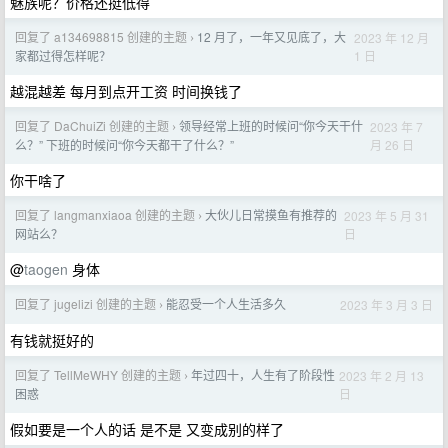
魅族呢？价格还挺低得
回复了 a134698815 创建的主题
12 月了，一年又见底了，大
2023 年 12 月
›
1 日
家都过得怎样呢？
越混越差 每月到点开工资 时间换钱了
回复了 DaChuiZi 创建的主题
领导经常上班的时候问“你今天干什
2023 年 7
›
月 26 日
么？” 下班的时候问“你今天都干了什么？”
你干啥了
回复了 langmanxiaoa 创建的主题
大伙儿日常摸鱼有推荐的
2023 年 5 月 31
›
日
网站么？
@
taogen
身体
回复了 jugelizi 创建的主题
能忍受一个人生活多久
2023 年 3 月 3 日
›
有钱就挺好的
回复了 TellMeWHY 创建的主题
年过四十，人生有了阶段性
2023 年 2 月 13
›
日
困惑
假如要是一个人的话 是不是 又变成别的样了