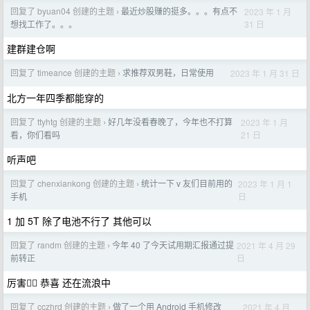
回复了 byuan04 创建的主题
最近炒股赚的挺多。。。有点不
2023 年 1 月
›
31 日
想找工作了。。。
建群建仓啊
回复了 timeance 创建的主题
求推荐双男鞋，日常使用
2023 年 1 月 31 日
›
北方一年四季都能穿的
回复了 ttyhtg 创建的主题
好几年没看春晚了，今年也不打算
2023 年 1 月
›
21 日
看，你们看吗
听声吧
回复了 chenxiankong 创建的主题
统计一下 v 友们目前用的
2023 年 1 月 1
›
日
手机
1 加 5T 除了电池不行了 其他可以
回复了 randm 创建的主题
今年 40 了今天试用期汇报通过提
2021 年 4 月 29
›
日
前转正
厉害👍🏻 恭喜 还在流浪中
回复了 cczhrd 创建的主题
做了一个用 Android 手机修改
2021 年 4 月
›