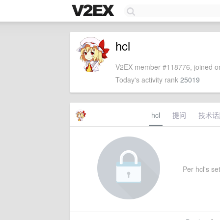
hcl
V2EX member #118776, joined on
Today's activity rank
25019
hcl
提问
技术话
Per hcl's set