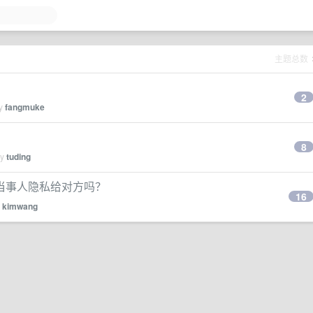
主题总数
2
by
fangmuke
8
by
tuding
当事人隐私给对方吗？
16
y
kimwang