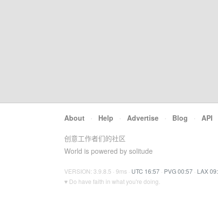
About
·
Help
·
Advertise
·
Blog
·
API
创意工作者们的社区
World is powered by solitude
VERSION: 3.9.8.5 · 9ms ·
UTC 16:57
·
PVG 00:57
·
LAX 09
♥ Do have faith in what you're doing.