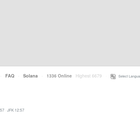
·
FAQ
·
Solana
·
1336 Online
Highest 6679
·
Select Langua
:57
·
JFK 12:57