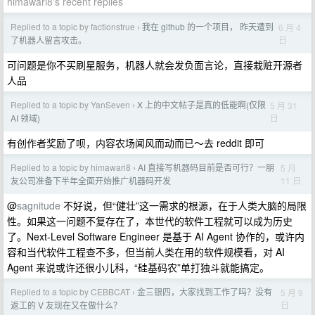
himawari8's recent replies
Replied to a topic by factionstrue
我在 github 的一个项目， 昨天遭到
6 月 4
›
日
了机器人留言攻击。
可问题是你不买刷星服务，机器人就会发负面言论，直接栽赃开源者
人品
Replied to a topic by YanSeven
X 上的中文帖子是真的低能啊(仅限
5 月 31
›
日
AI 领域)
有创作者奖励了呗，内容农场闻风而动而已～去 reddit 即可
Replied to a topic by himawari8
AI 直接写机器码目前是否可行？一朋
5 月
›
11 日
友公司准备下半年全面开始推广机器码开发
@
sagnitude
不好说，但“健壮”这一需求的根源，在于人类大脑的局限
性。如果这一问题不复存在了，本世代的软件工程就可以成为历史
了。Next-Level Software Engineer 是基于 AI Agent 协作的，或许内
容和当代软件工程查不多，但当前人类在用的软件规模看，对 AI
Agent 来说或许还很小儿科，“硅基码农”单打独斗就能搞定。
Replied to a topic by CEBBCAT
金三银四，大家找到工作了吗？没有
5 月 9
›
日
返工的 V 友现在又在做什么？