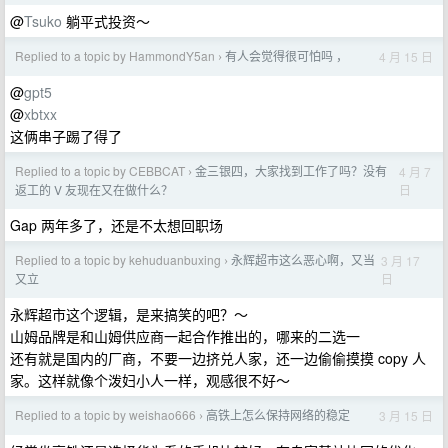
@
Tsuko
躺平式投资～
Replied to a topic by HammondY5an
有人会觉得很可怕吗 ，
4 月 15 日
›
@
gpt5
@
xbtxx
这俩串子踢了得了
Replied to a topic by CEBBCAT
金三银四，大家找到工作了吗？没有
4 月 7
›
日
返工的 V 友现在又在做什么？
Gap 两年多了，还是不太想回职场
Replied to a topic by kehuduanbuxing
永辉超市这么恶心啊，又当
3 月 17
›
日
又立
永辉超市这个逻辑，是来搞笑的吧？～
山姆品牌是和山姆供应商一起合作推出的，哪来的二选一
还有就是国内的厂商，不要一边挤兑人家，还一边偷偷摸摸 copy 人
家。这样就像个泼妇小人一样，观感很不好～
Replied to a topic by weishao666
高铁上怎么保持网络的稳定
3 月 15 日
›