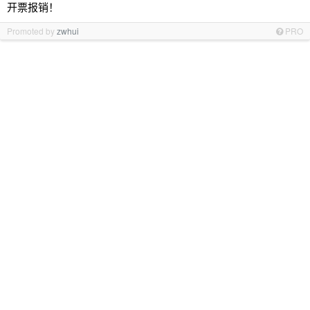
开票报销！
Promoted by
zwhui
PRO