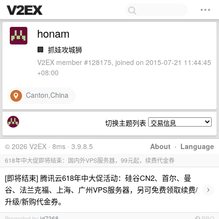
honam
🏢
抓娃攻城狮
V2EX member #128175, joined on 2015-07-21 11:44:45
+08:00
Canton,China
切换主题列表
© 2026 V2EX · 8ms · 3.9.8.5
About
·
Language
618年中大促即将结束：国内外VPS服务器，99元起，续费代金券
[即将结束] 腾讯云618年中大促活动：硅谷CN2、首尔、曼
›
谷、法兰克福、上海、广州VPS服务器，另可免费领取续费/
升级/新购代金券。
Promoted by
id7368
PRO